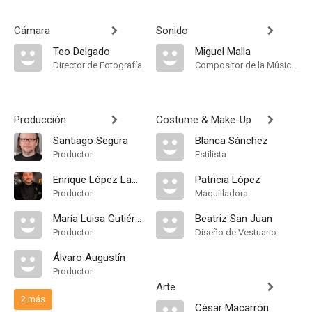
Cámara
Sonido
Teo Delgado
Miguel Malla
Director de Fotografía
Compositor de la Música Original
Producción
Costume & Make-Up
Santiago Segura
Blanca Sánchez
Productor
Estilista
Enrique López Lavigne
Patricia López
Productor
Maquilladora
María Luisa Gutiérrez
Beatriz San Juan
Productor
Diseño de Vestuario
Álvaro Augustín
Productor
Arte
2 más
César Macarrón