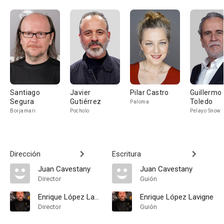
Santiago
Javier
Pilar Castro
Guillermo
Segura
Gutiérrez
Toledo
Paloma
Borjamari
Pocholo
Pelayo Snow
Dirección
Escritura
Juan Cavestany
Juan Cavestany
Director
Guión
Enrique López Lavigne
Enrique López Lavigne
Director
Guión