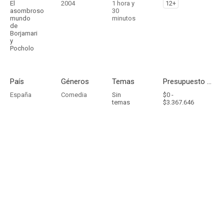
El
2004
1 hora y
12+
asombroso
30
mundo
minutos
de
Borjamari
y
Pocholo
País
Géneros
Temas
Presupuesto - Ingresos
España
Comedia
Sin
$0 -
temas
$3.367.646