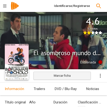
Identificarse/Registrarse
4.6
13 votos
El asombroso mundo de Borjamari y Pocholo
Estrenada
Marcar ficha
Información
Trailers
DVD / Blu-Ray
Noticias
Título original
Año
Duración
Clasificación por edades