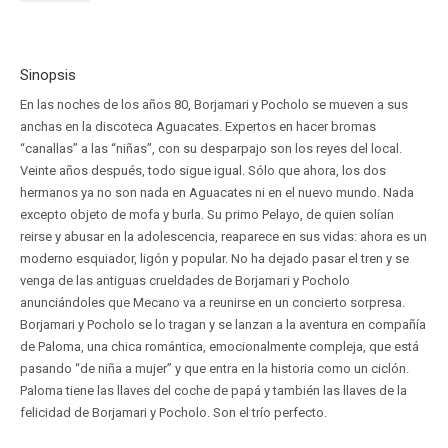
Sinopsis
En las noches de los años 80, Borjamari y Pocholo se mueven a sus
anchas en la discoteca Aguacates. Expertos en hacer bromas
“canallas” a las “niñas”, con su desparpajo son los reyes del local.
Veinte años después, todo sigue igual. Sólo que ahora, los dos
hermanos ya no son nada en Aguacates ni en el nuevo mundo. Nada
excepto objeto de mofa y burla. Su primo Pelayo, de quien solían
reirse y abusar en la adolescencia, reaparece en sus vidas: ahora es un
moderno esquiador, ligón y popular. No ha dejado pasar el tren y se
venga de las antiguas crueldades de Borjamari y Pocholo
anunciándoles que Mecano va a reunirse en un concierto sorpresa.
Borjamari y Pocholo se lo tragan y se lanzan a la aventura en compañía
de Paloma, una chica romántica, emocionalmente compleja, que está
pasando “de niña a mujer” y que entra en la historia como un ciclón.
Paloma tiene las llaves del coche de papá y también las llaves de la
felicidad de Borjamari y Pocholo. Son el trío perfecto.