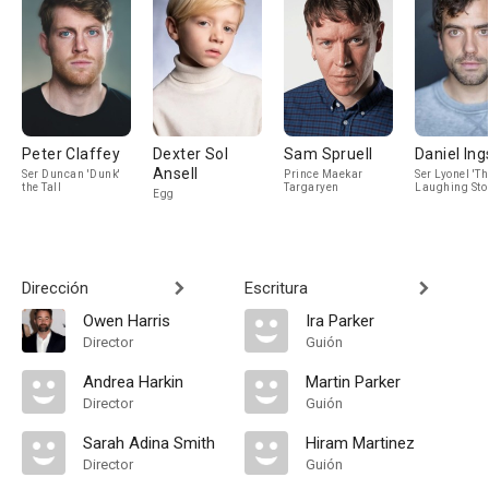
Peter Claffey
Dexter Sol
Sam Spruell
Daniel Ing
Ansell
Ser Duncan 'Dunk'
Prince Maekar
Ser Lyonel 'Th
the Tall
Targaryen
Laughing Sto
Egg
Baratheon
Dirección
Escritura
Owen Harris
Ira Parker
Director
Guión
Andrea Harkin
Martin Parker
Director
Guión
Sarah Adina Smith
Hiram Martinez
Director
Guión