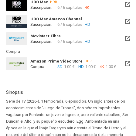
HBO Max
HDR
Suscripción:
6 / 6 capítulos
4K
HBO Max Amazon Channel
Suscripción:
6 / 6 capítulos
HD
Movistar+ Fibra
Suscripción:
6 / 6 capítulos
HD
Disponible hasta el Sab, 18 Ene 2031 (Quedan 4 años)
Compra
Amazon Prime Video Store
HDR
Compra:
SD
1.00 €
HD
1.00 €
4K
1.00 €
Sinopsis
Serie de TV (2026-). 1 temporada, 6 episodios. Un siglo antes de los
acontecimientos de "Juego de Tronos", dos héroes improbables
vagaban por Poniente: un joven e ingenuo, pero valiente caballero, Ser
Duncan el Alto, y su pequeño escudero, Egg. Ambientada en una
época en la que el linaje Targaryen aún ostenta el Trono de Hierro y el
recuerdo del último dragón aún no ha desaparecido de la memoria