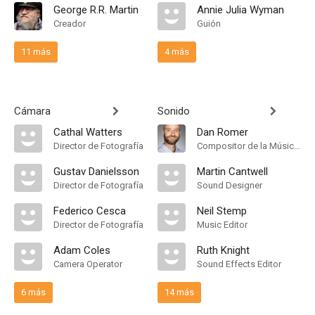
George R.R. Martin
Annie Julia Wyman
Creador
Guión
11 más
4 más
Cámara
Sonido
Cathal Watters
Dan Romer
Director de Fotografía
Compositor de la Música Original
Gustav Danielsson
Martin Cantwell
Director de Fotografía
Sound Designer
Federico Cesca
Neil Stemp
Director de Fotografía
Music Editor
Adam Coles
Ruth Knight
Camera Operator
Sound Effects Editor
6 más
14 más