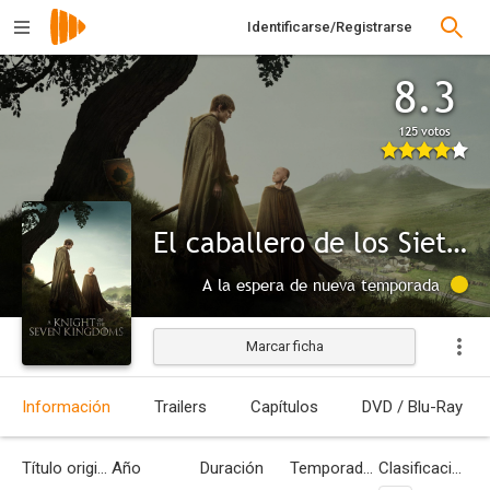
Identificarse/Registrarse
8.3
125 votos
El caballero de los Siete Reinos
A la espera de nueva temporada
Marcar ficha
Información
Trailers
Capítulos
DVD / Blu-Ray
Título original
Año
Duración
Temporadas
Clasificación por edades