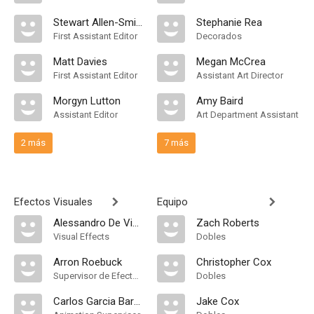
Stewart Allen-Smith
Stephanie Rea
First Assistant Editor
Decorados
Matt Davies
Megan McCrea
First Assistant Editor
Assistant Art Director
Morgyn Lutton
Amy Baird
Assistant Editor
Art Department Assistant
2 más
7 más
Efectos Visuales
Equipo
Alessandro De Vivo
Zach Roberts
Visual Effects
Dobles
Arron Roebuck
Christopher Cox
Supervisor de Efectos Visuales
Dobles
Carlos Garcia Barragan
Jake Cox