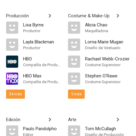
Producción
Costume & Make-Up
Lisa Byrne
Alicia Chao
Productor
Maquilladora
Layla Blackman
Lorna Marie Mugan
Productor
Diseño de Vestuario
HBO
Rachael Webb-Crozier
Compañía de Produccion
Costume Supervisor
HBO Max
Stephen O'Rawe
Compañía de Produccion
Costume Supervisor
34 más
5 más
Edición
Arte
Paulo Pandolpho
Tom McCullagh
Editor
Diseño de Producción