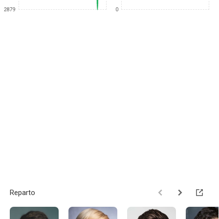
2879
0
Reparto