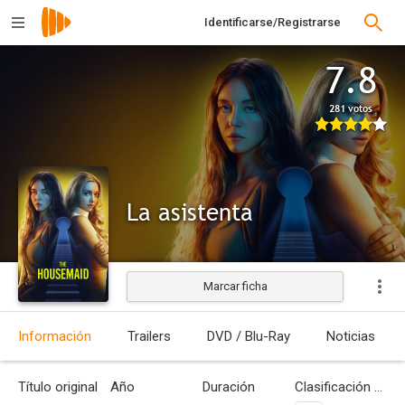
Identificarse/Registrarse
7.8
281 votos
La asistenta
Marcar ficha
Estrenada
Información
Trailers
DVD / Blu-Ray
Noticias
Título original
Año
Duración
Clasificación por edades