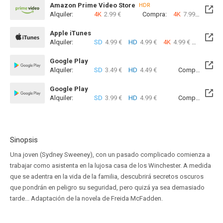
Amazon Prime Video Store
HDR
Alquiler:
4K
2.99 €
Compra:
4K
7.99 €
Apple iTunes
Alquiler:
SD
4.99 €
HD
4.99 €
4K
4.99 €
Com
Google Play
Alquiler:
SD
3.49 €
HD
4.49 €
Compra:
SD
1
Google Play
Alquiler:
SD
3.99 €
HD
4.99 €
Compra:
SD
1
Sinopsis
Una joven (Sydney Sweeney), con un pasado complicado comienza a
trabajar como asistenta en la lujosa casa de los Winchester. A medida
que se adentra en la vida de la familia, descubrirá secretos oscuros
que pondrán en peligro su seguridad, pero quizá ya sea demasiado
tarde... Adaptación de la novela de Freida McFadden.