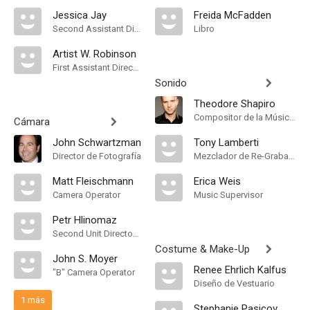
Jessica Jay
Freida McFadden
Second Assistant Director
Libro
Artist W. Robinson
First Assistant Director
Sonido
Theodore Shapiro
Compositor de la Música Original
Cámara
John Schwartzman
Tony Lamberti
Director de Fotografía
Mezclador de Re-Grabación de Sonido
Matt Fleischmann
Erica Weis
Camera Operator
Music Supervisor
Petr Hlinomaz
Second Unit Director of Photography
Costume & Make-Up
John S. Moyer
Renee Ehrlich Kalfus
"B" Camera Operator
Diseño de Vestuario
1 más
Stephanie Pasicov