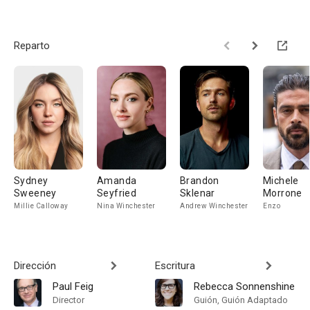
Reparto
Sydney
Amanda
Brandon
Michele
Sweeney
Seyfried
Sklenar
Morrone
Millie Calloway
Nina Winchester
Andrew Winchester
Enzo
Dirección
Escritura
Paul Feig
Rebecca Sonnenshine
Director
Guión, Guión Adaptado