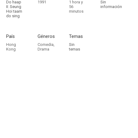
Do haap
1991
1 hora y
Sin
II: Seung
56
información
Hoi taam
minutos
do sing
País
Géneros
Temas
Hong
Comedia
,
Sin
Kong
Drama
temas