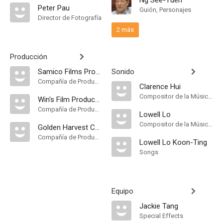
Ng See-Yuen
Peter Pau
Guión, Personajes
Director de Fotografía
2 más
Producción
Samico Films Production Company Ltd
Sonido
Compañía de Produccion
Clarence Hui
Compositor de la Música Original
Win's Film Productions
Compañía de Produccion
Lowell Lo
Compositor de la Música Original
Golden Harvest Company
Compañía de Produccion
Lowell Lo Koon-Ting
Songs
Equipo
Jackie Tang
Special Effects