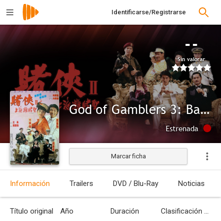
Identificarse/Registrarse
--
Sin valorar
God of Gamblers 3: Back to Shanghai
Estrenada
Marcar ficha
Información
Trailers
DVD / Blu-Ray
Noticias
Título original
Año
Duración
Clasificación por edades