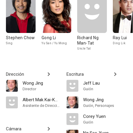
Stephen Chow
Gong Li
Richard Ng
Ray Lui
Man-Tat
Sing
Yu San / Yu Mong
Ding Lik
Uncle Tat
Dirección
Escritura
Wong Jing
Jeff Lau
Director
Guión
Albert Mak Kai-Kwong
Wong Jing
Asistente de Dirección
Guión, Personajes
Corey Yuen
Guión
Cámara