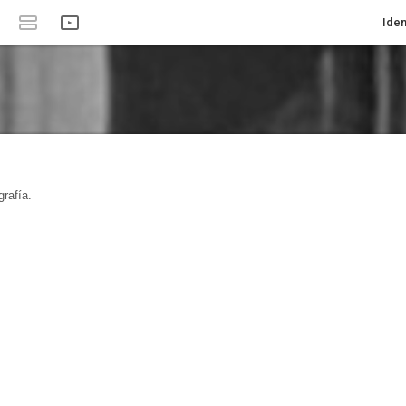
Iden
rafía.