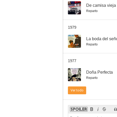
8.0
De camisa vieja
Reparto
Los hijos de...
1979
--
--
La boda del señ
Reparto
1977
--
Doña Perfecta
Reparto
La tela de araña
Ver todo
--