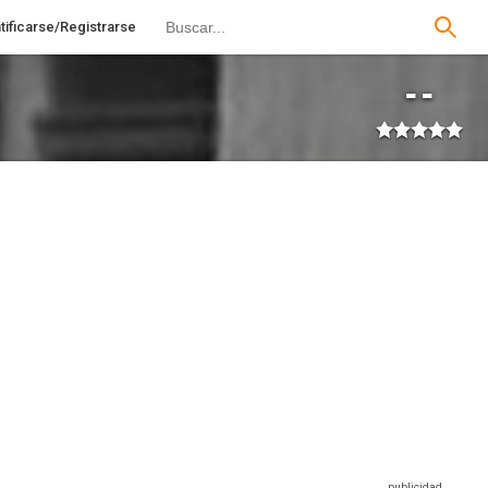
tificarse/Registrarse
--