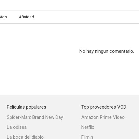
otos
Afinidad
El conde Max
Murió hace quince años
El beso de
--
--
No hay ningun comentario.
Peliculas populares
Top proveedores VOD
Una cubana en España
Don Juan
Flor de 
Spider-Man: Brand New Day
Amazon Prime Video
--
--
La odisea
Netflix
La boca del diablo
Filmin