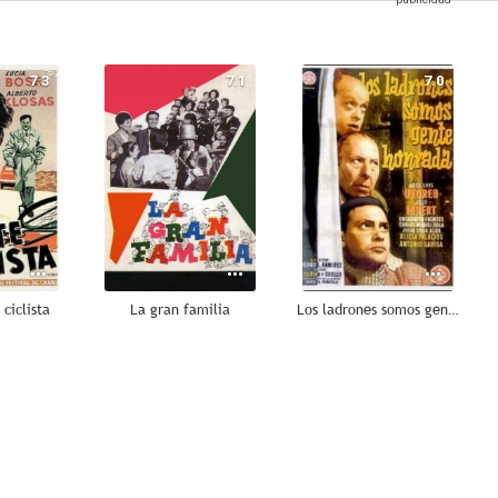
7.3
7.1
7.0
ciclista
La gran familia
Los ladrones somos gente honrada
5.8
5.5
5.0