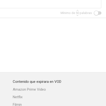
Mínimo de
50
palabras
 Judas
Tres eran tres
Alba de América
--
--
--
Contenido que expirara en VOD
lago
La mujer, el torero y el toro
Pequeñeces
Amazon Prime Video
--
--
--
Netflix
Filmin