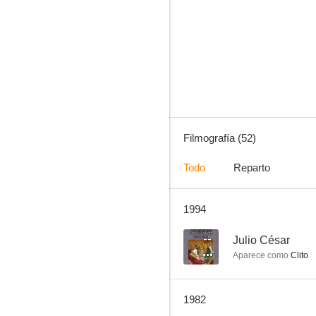
Noventa minutos
4.0
Filmografía (52)
Todo
Reparto
1994
Al fin solos
--
--
Julio César
Aparece como
Clito
1982