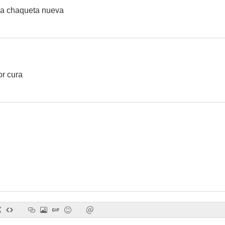
 a chaqueta nueva
Tres eran tres
Alta tensión
Destino: B
--
--
or cura
Las gemelas
El magnífico aventurero
La cara del
--
--