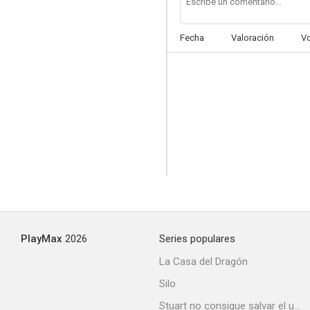
Fecha
Valoración
V
Buenos días, amor
--
PlayMax
2026
Series populares
El correo del rey
La Casa del Dragón
--
Silo
Stuart no consigue salvar el universo