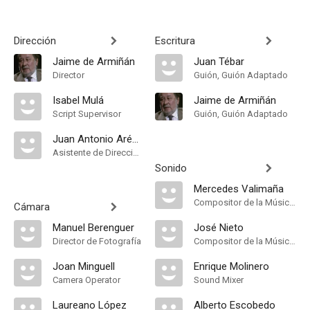
Dirección
Escritura
Jaime de Armiñán
Juan Tébar
Director
Guión, Guión Adaptado
Isabel Mulá
Jaime de Armiñán
Script Supervisor
Guión, Guión Adaptado
Juan Antonio Arévalo
Asistente de Dirección
Sonido
Mercedes Valimaña
Compositor de la Música Original
Cámara
Manuel Berenguer
José Nieto
Director de Fotografía
Compositor de la Música Original, Conductor
Joan Minguell
Enrique Molinero
Camera Operator
Sound Mixer
Laureano López
Alberto Escobedo