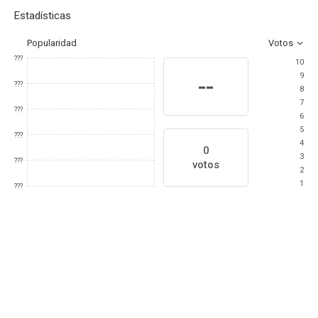
Estadísticas
Popularidad
Votos
???
10
9
--
???
8
7
???
6
5
???
4
0
3
???
votos
2
1
???