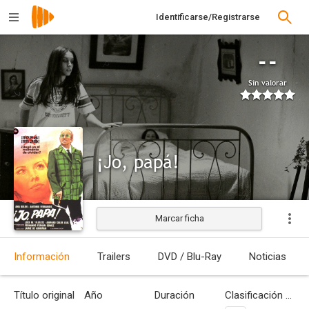
Identificarse/Registrarse
--
Sin valorar
¡Jo, papá!
Marcar ficha
Estrenada
Información
Trailers
DVD / Blu-Ray
Noticias
Título original
Año
Duración
Clasificación por edades