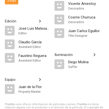
3 más
Vicente Amestoy
Decorados
Cosme Churruca
Edición
Decorados
José Luis Matesanz
Juan Carlos Eguillor
Editor
Title Designer
Claudio García
Assistant Editor
Iluminación
Faustino Reguera
Assistant Editor
Diego Molina
Gaffer
Equipo
Juan de la Flor
Property Master
PlayMax solo ofrece información de películas y series, PlayMax no tiene
relación alguna con el productor o el director de la película. El copyright de