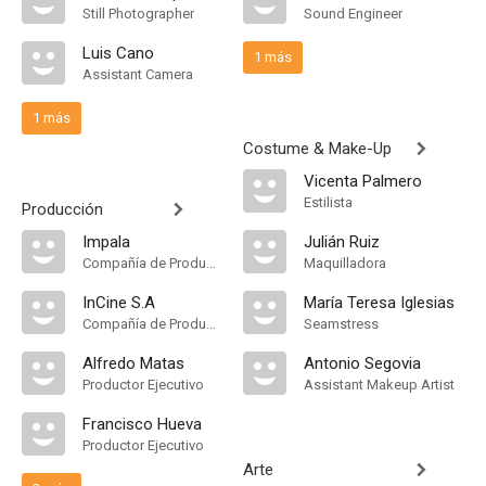
Still Photographer
Sound Engineer
Luis Cano
1 más
Assistant Camera
1 más
Costume & Make-Up
Vicenta Palmero
Estilista
Producción
Impala
Julián Ruiz
Compañía de Produccion
Maquilladora
InCine S.A
María Teresa Iglesias
Compañía de Produccion
Seamstress
Alfredo Matas
Antonio Segovia
Productor Ejecutivo
Assistant Makeup Artist
Francisco Hueva
Productor Ejecutivo
Arte