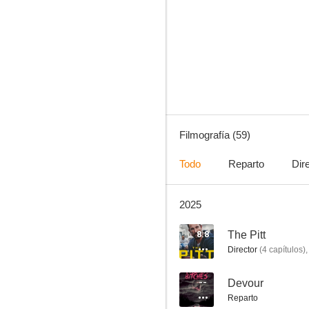
Animal Kingdom
7.7
Filmografía (59)
Todo
Reparto
Dir
2025
Mildred Pierce
6.7
8.8
The Pitt
Director
(
4
capítulos
)
--
Devour
Reparto