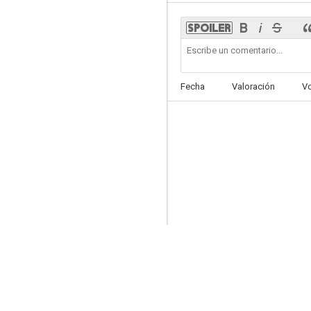
Playa de China
Fecha
Valoración
V
7.4
La zona gris
7.1