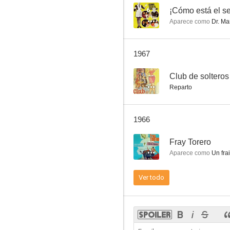
6.8
¡Cómo está el se
Aparece como
Dr. Ma
Crucero de verano
1967
--
--
Club de solteros
Reparto
1966
--
Fray Torero
Aparece como
Un frai
Tres anclados en París (AKA Tres argentinos en París)
Ver todo
--