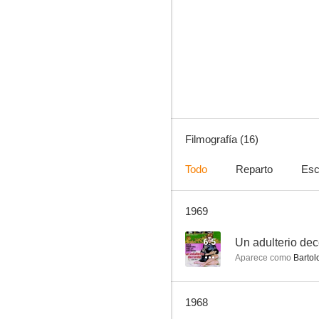
Un adulterio decente
--
Filmografía (16)
Todo
Reparto
Esc
1969
Club de solteros
--
6.5
Un adulterio de
Aparece como
Bartol
1968