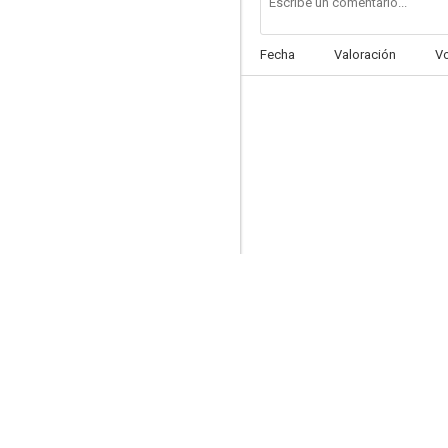
Fecha
Valoración
V
Don Quintín el amargao