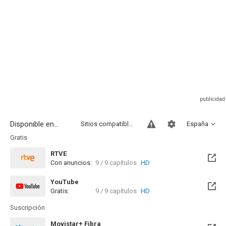
Disponible en...
Sitios compatibles
España
Gratis
RTVE
Con anuncios:
9 / 9 capítulos
HD
Disponible hasta el Dom, 29 Jul 2029 (Quedan 2 años)
YouTube
Gratis:
9 / 9 capítulos
HD
Suscripción
Movistar+ Fibra