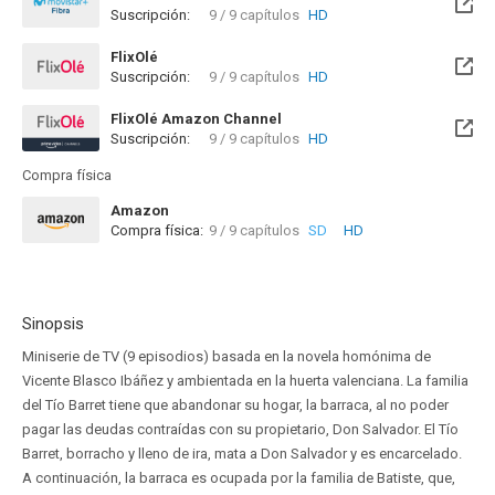
Suscripción:
9 / 9 capítulos
HD
Disponible hasta el Vie, 01 Ene 2100 (Quedan 73 años)
FlixOlé
Suscripción:
9 / 9 capítulos
HD
FlixOlé Amazon Channel
Suscripción:
9 / 9 capítulos
HD
Compra física
Amazon
Compra física:
9 / 9 capítulos
SD
HD
Sinopsis
Miniserie de TV (9 episodios) basada en la novela homónima de
Vicente Blasco Ibáñez y ambientada en la huerta valenciana. La familia
del Tío Barret tiene que abandonar su hogar, la barraca, al no poder
pagar las deudas contraídas con su propietario, Don Salvador. El Tío
Barret, borracho y lleno de ira, mata a Don Salvador y es encarcelado.
A continuación, la barraca es ocupada por la familia de Batiste, que,