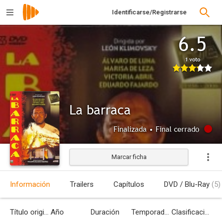
Identificarse/Registrarse
6.5
1 voto
La barraca
Finalizada • Final cerrado
Marcar ficha
Información
Trailers
Capítulos
DVD / Blu-Ray
(5)
Título original
Año
Duración
Temporadas
Clasificación por edades