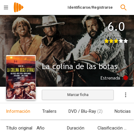
Identificarse/Registrarse
6.0
1 voto
La colina de las botas
Estrenada
Marcar ficha
Información
Trailers
DVD / Blu-Ray
(2)
Noticias
Título original
Año
Duración
Clasificación por edades