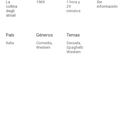
La
1969
1 hora y
Sin
collina
29
información
degli
minutos
stivali
País
Géneros
Temas
Italia
Comedia
,
Secuela
,
Western
Spaghetti
Western