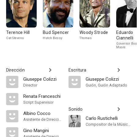
Terence Hill
Bud Spencer
Woody Strode
Eduardo
Ciannelli
Cat Stevens
Hutch Bessy
Thomas
Governor Boo
Moore
Dirección
Escritura
Giuseppe Colizzi
Giuseppe Colizzi
Director
Guión, Guión Adaptado
Renata Franceschi
Script Supervisor
Sonido
Albino Cocco
Carlo Rustichelli
Asistente de Dirección
Compositor de la Música Original, Música
Gino Mangini
Asistente de Dirección