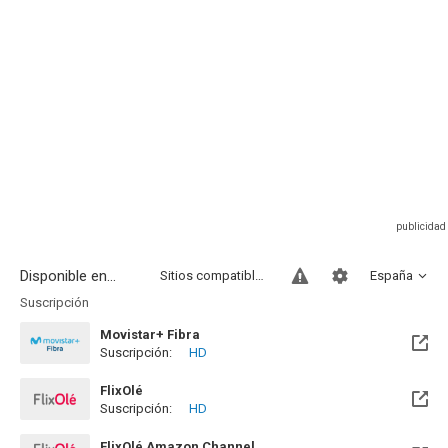
Disponible en...
Sitios compatibles
España
Suscripción
Movistar+ Fibra
Suscripción:
HD
Disponible hasta el Vie, 01 Ene 2027 (Quedan 4 meses)
FlixOlé
Suscripción:
HD
FlixOlé Amazon Channel