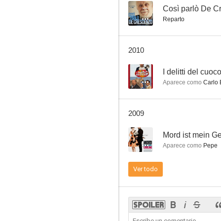
--
Così parlò De C
Reparto
Banana Joe
2010
7.0
--
I delitti del cuoc
Aparece como
Carlo 
2009
--
Mord ist mein Ge
Aparece como
Pepe
Le seguían llamando Trinidad
Ver todo
6.9