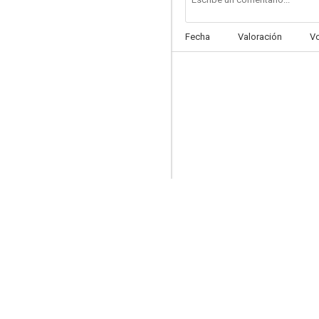
Fecha
Valoración
V
Estoy con los hipopótamos
6.5
¡Puños fuera!
6.3