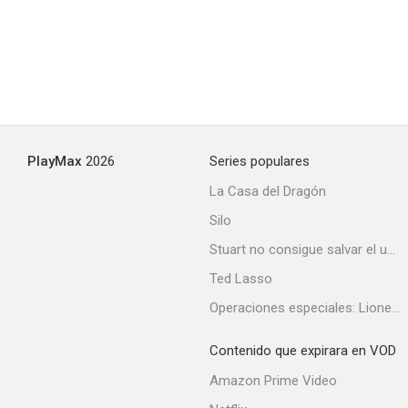
Detective Jack
--
PlayMax
2026
Series populares
La Casa del Dragón
Silo
Stuart no consigue salvar el universo
Mr. Charleston y sus secuaces
Ted Lasso
--
Operaciones especiales: Lioness
Contenido que expirara en VOD
Amazon Prime Video