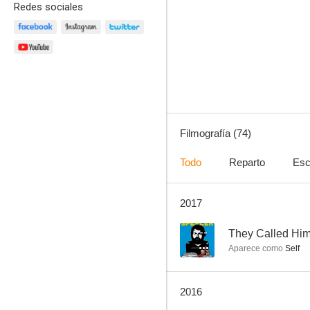
Redes sociales
...Y si no, nos enfadamos
7.5
Filmografía (74)
Todo
Reparto
Esc
2017
Zapatones
7.2
--
They Called Hi
Aparece como
Self
2016