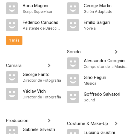
Bona Magrini
George Martin
Script Supervisor
Guión Adaptado
Federico Canudas
Emilio Salgari
Asistente de Dirección
Novela
1 más
Sonido
Alessandro Cicognini
Cámara
Compositor de la Música Original
George Fanto
Gino Peguri
Director de Fotografía
Música
Václav Vích
Goffredo Salvatori
Director de Fotografía
Sound
Producción
Costume & Make-Up
Gabriele Silvestri
Luciano Giustini