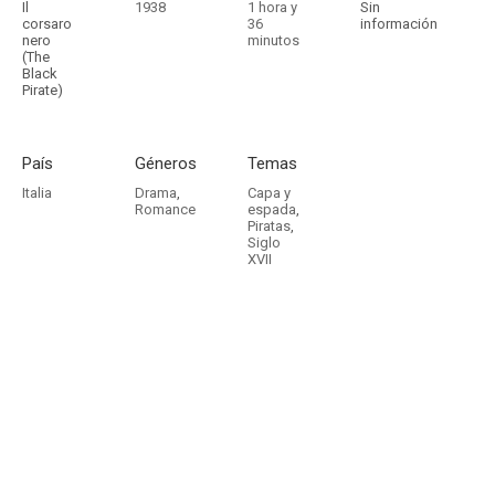
Il
1938
1 hora y
Sin
corsaro
36
información
nero
minutos
(The
Black
Pirate)
País
Géneros
Temas
Italia
Drama
,
Capa y
Romance
espada
,
Piratas
,
Siglo
XVII