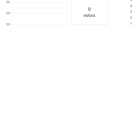
5
???
4
0
3
???
votos
2
1
???