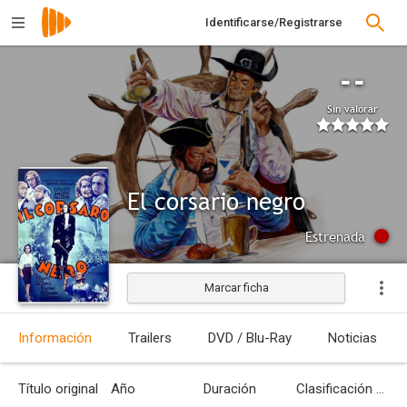
Identificarse/Registrarse
--
Sin valorar
El corsario negro
Estrenada
Marcar ficha
Información
Trailers
DVD / Blu-Ray
Noticias
Título original
Año
Duración
Clasificación por edades