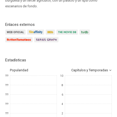
burguesa y un tercer agricultor, con un palacio y un spa como
escenarios de fondo.
Enlaces externos
Estadísticas
Popularidad
Capítulos y Temporadas
???
10
???
8
???
6
???
4
???
2