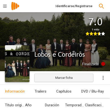
Identificarse/Registrarse
7.0
1 voto
Lobos e Cordeiros
Finalizada
Marcar ficha
Información
Trailers
Capítulos
DVD / Blu-Ray
Título original
Año
Duración
Temporadas
Clasificación por edades