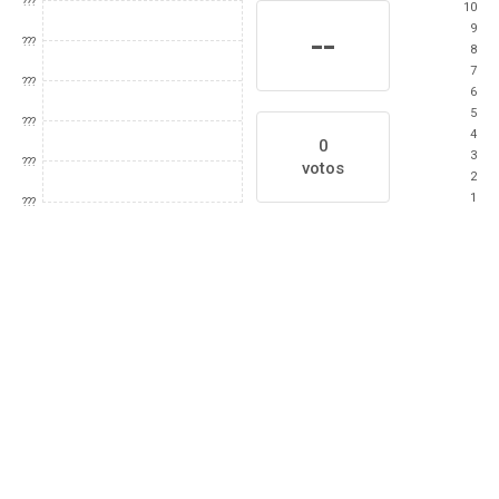
???
10
9
--
???
8
7
???
6
5
???
4
0
3
???
votos
2
1
???