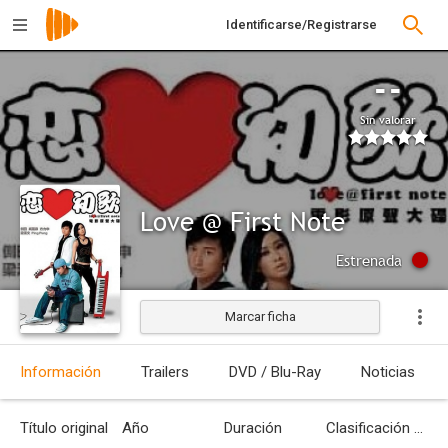
Identificarse/Registrarse
--
Sin valorar
Love @ First Note
Estrenada
Marcar ficha
Información
Trailers
DVD / Blu-Ray
Noticias
Título original
Año
Duración
Clasificación por edades