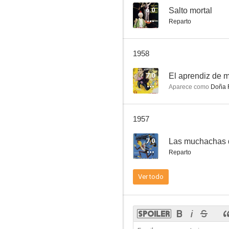
6.0
Salto mortal
Reparto
El rayo
1958
7.0
El aprendiz de 
Aparece como
Doña 
1957
7.0
Las muchachas 
Reparto
Ver todo