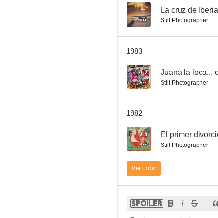
--
La cruz de Iberia
Still Photographer
Bacanal en directo
1983
--
4.7
Juana la loca...
Still Photographer
1982
7.5
El primer divorci
Still Photographer
Un casto varón español
Ver todo
--