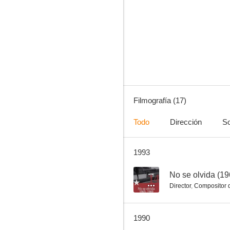
La Corea
3.0
Filmografía (17)
Todo
Dirección
So
1993
El Cid cabreador
--
--
No se olvida (1
Director
,
Compositor d
1990