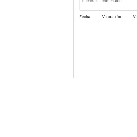
Fecha
Valoración
V
En las ruinas de Babilonia