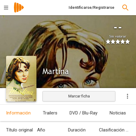
Identificarse/Registrarse
--
Sin valorar
Martina
Marcar ficha
Información
Trailers
DVD / Blu-Ray
Noticias
Título original
Año
Duración
Clasificación por edades