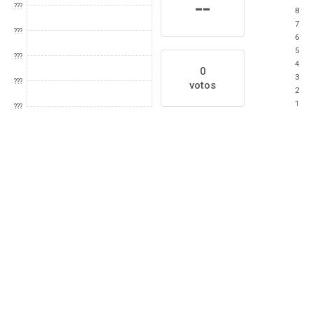
--
???
8
7
???
6
5
???
4
0
3
???
votos
2
1
???