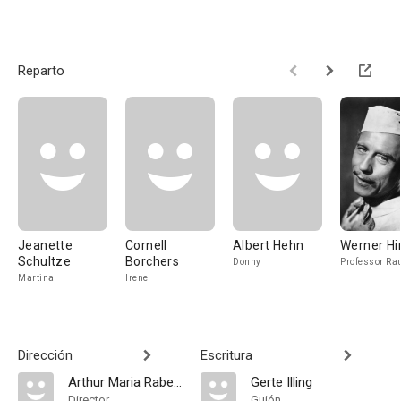
Reparto
Jeanette
Cornell
Albert Hehn
Werner Hi
Schultze
Borchers
Donny
Professor Ra
Martina
Irene
Dirección
Escritura
Arthur Maria Rabenalt
Gerte Illing
Director
Guión