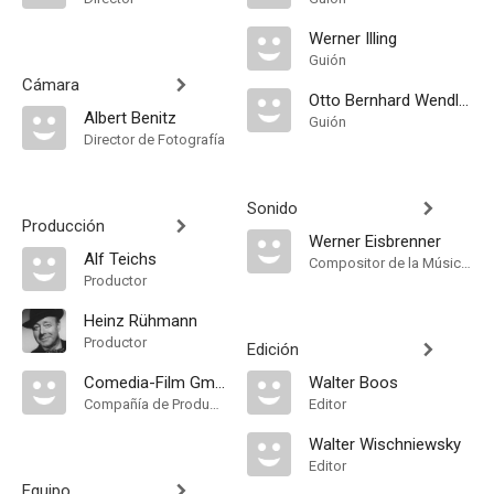
Werner Illing
Guión
Cámara
Otto Bernhard Wendler
Albert Benitz
Guión
Director de Fotografía
Sonido
Producción
Werner Eisbrenner
Alf Teichs
Compositor de la Música Original, Música
Productor
Heinz Rühmann
Productor
Edición
Comedia-Film GmbH
Walter Boos
Compañía de Produccion
Editor
Walter Wischniewsky
Editor
Equipo