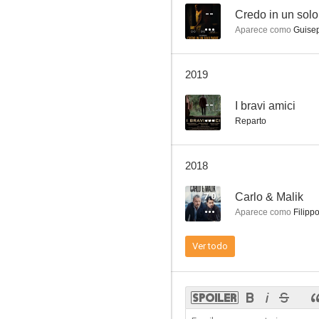
--
Credo in un solo
Aparece como
Guisep
Squadra antimafia - Palermo oggi
2019
--
--
I bravi amici
Reparto
2018
7.0
Carlo & Malik
Aparece como
Filippo
Giovanni Falcone
Ver todo
--