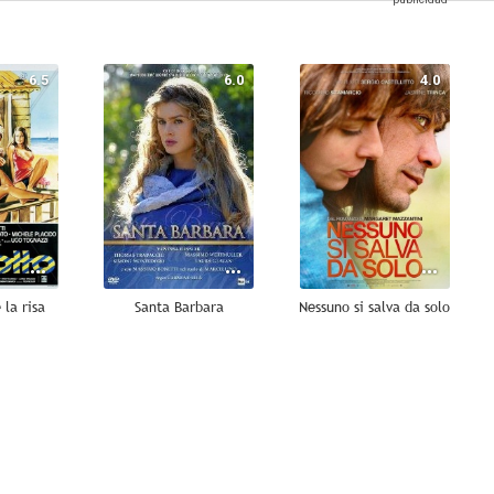
6.5
6.0
4.0
 la risa
Santa Barbara
Nessuno si salva da solo
--
--
--