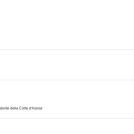
Credo in un solo padre
I bravi amici
Il signor D
--
--
Vittima degli eventi
Le mani dentro la città
--
--
idente della Corte d'Assise