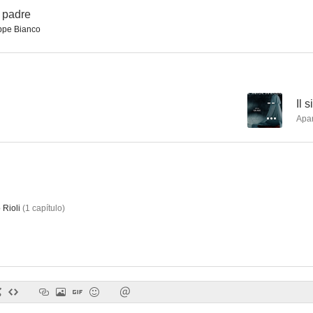
 padre
pe Bianco
Maria Goretti
La squadra
La parola amo
--
--
--
Il 
Apa
 Rioli
(
1
capítulo
)
Novela siciliana
Terra Nova
Virginia y Sa
--
--