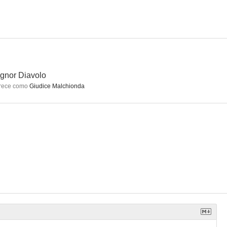
re esiste
Festival
Zíngara
--
--
--
signor Diavolo
rece como
Giudice Malchionda
nta Claus
El sol también sale de noche
La bocca
--
--
--