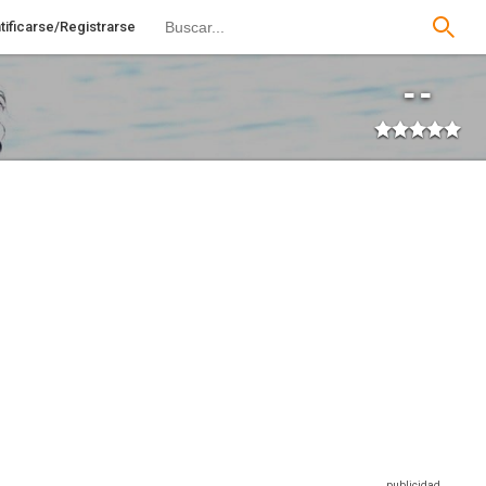
tificarse/Registrarse
--