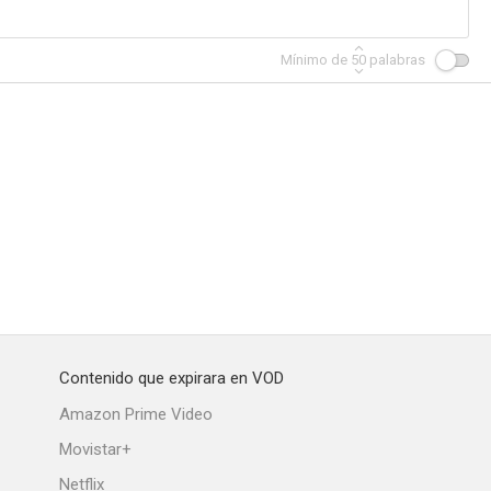
Mínimo de
50
palabras
ara todos
Caos (Kaos)
La Piovra
--
--
Contenido que expirara en VOD
ión límite
Con la ley y el hampa
Amazon Prime Video
Movistar+
Netflix