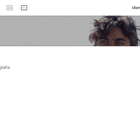
Iden
rafía.