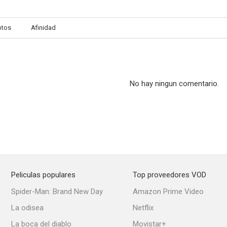
otos
Afinidad
Último minuto
Le vie del Signore sono finite
El sol sale p
--
--
No hay ningun comentario.
Peliculas populares
Top proveedores VOD
Así como eres
Los jóvenes leones (Batalla de gigantes)
Cosmos: Situac
Spider-Man: Brand New Day
Amazon Prime Video
La odisea
Netflix
La boca del diablo
Movistar+