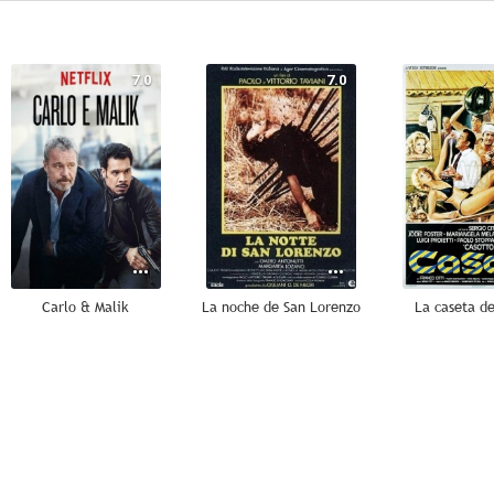
7.0
7.0
Carlo & Malik
La noche de San Lorenzo
La caseta de
--
--