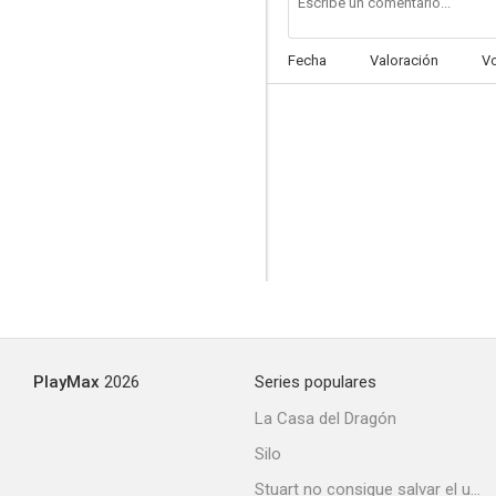
Fecha
Valoración
V
Una historia de chicos y chicas
--
PlayMax
2026
Series populares
La batalla de las estrellas
La Casa del Dragón
Silo
Stuart no consigue salvar el universo