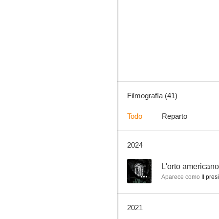
L'orto americano
--
Filmografía (41)
Todo
Reparto
2024
Lacrime di San Lorenzo
--
--
L'orto americano
Aparece como
Il pres
2021