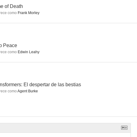
e of Death
rece como
Frank Morley
Transformers: El despertar de las bestias
Amanecer de los muertos
El protegido
6.7
6.6
5.9
b Peace
rece como
Edwin Leahy
nsformers: El despertar de las bestias
rece como
Agent Burke
cle
El secreto de una obsesión
Jack Ryan, de Tom Clancy: Guerra encubierta
9.0
8.5
8.3