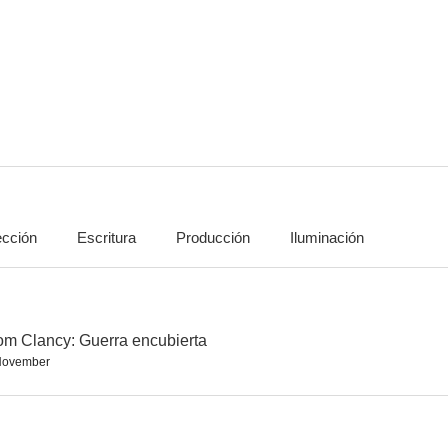
Fringe
Vigilados: Person of Interest
The Good
8.3
8.1
ección
Escritura
Producción
Iluminación
El Pingüino
Generation Kill
CSI: Mi
7.4
7.4
om Clancy: Guerra encubierta
November