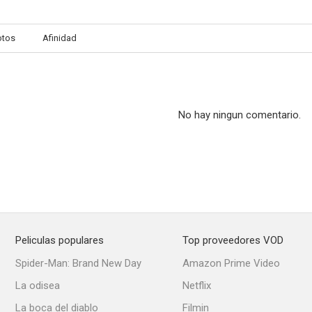
otos
Afinidad
¿Qué fue de los Morgan?
Everest
La juez
8.0
8.0
No hay ningun comentario.
Peliculas populares
Top proveedores VOD
Wasabi Warriors
De repente, Susan
Spider-Man: Brand New Day
Amazon Prime Video
7.1
7.0
La odisea
Netflix
La boca del diablo
Filmin