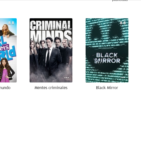
8.8
8.8
8.8
 mundo
Mentes criminales
Black Mirror
8.5
8.5
8.4