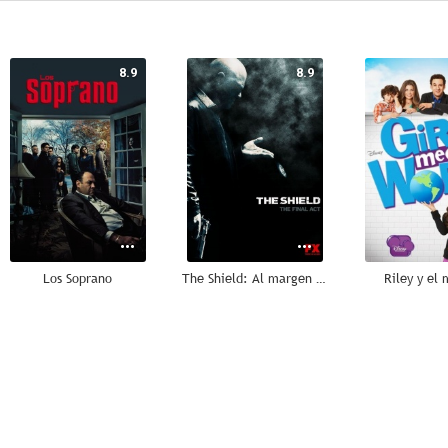
8.9
8.9
Los Soprano
The Shield: Al margen de la ley
Riley y el
8.7
8.6