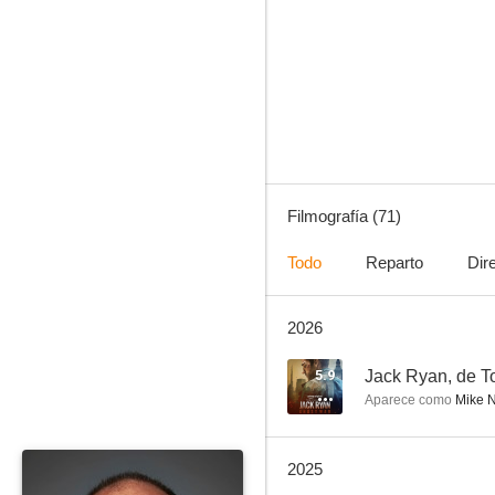
House of Cards
8.4
Filmografía (71)
Todo
Reparto
Dir
2026
Operaciones especiales: Lioness
7.5
5.9
Jack Ryan, de T
Aparece como
Mike 
2025