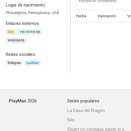
Lugar de nacimiento
Philadelphia, Pennsylvania, USA
Fecha
Valoración
V
Enlaces externos
A descubierto
8.2
Redes sociales
PlayMax
2026
Series populares
Rob Peace
La Casa del Dragón
7.1
Silo
Stuart no consigue salvar el universo