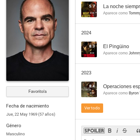
5.7
La noche siempr
Aparece como
Tomm
El intercambio
2024
7.0
8.3
El Pingüino
Aparece como
Johnny
2023
8.4
Operaciones esp
Favorito/a
Aparece como
Byron 
Man on the Moon
Fecha de nacimiento
Ver todo
5.6
Jue, 22 May 1969 (57 años)
Género
Masculino