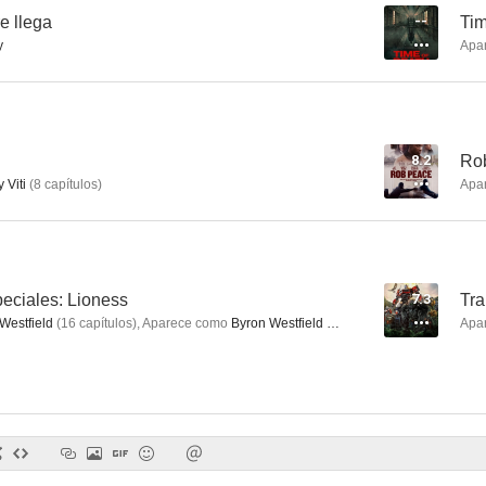
e llega
--
Tim
y
Apa
Everest
Invencible
7.0
6.9
8.2
Ro
 Viti
(
8
capítulos
)
Apa
eciales: Lioness
7.3
Tra
Westfield
(
16
capítulos
)
,
Aparece como
Byron Westfield
(
6
capítulos
)
Apa
El hombre de acero
Destino oculto
Chroni
5.4
9.0