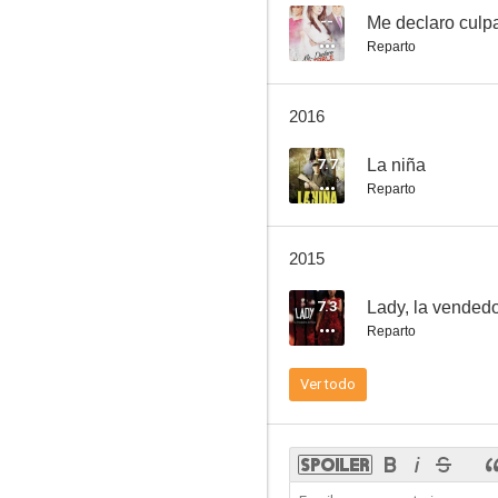
--
Me declaro culp
Reparto
2016
7.7
La niña
Reparto
2015
7.3
Lady, la vended
Reparto
Ver todo