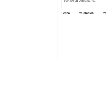
Fecha
Valoración
V
Último deseo
--
El día que murió Gracia Imperio
--