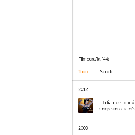
Los peces rojos
7.0
Filmografía (44)
Todo
Sonido
2012
Platero y yo
6.8
--
El día que murió
Compositor de la Mús
2000