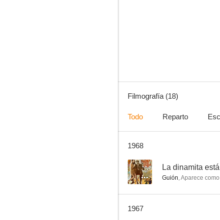
Un día perdido
--
Filmografía (18)
Todo
Reparto
Esc
1968
Después del gran robo
--
--
La dinamita está
Guión
,
Aparece como
1967