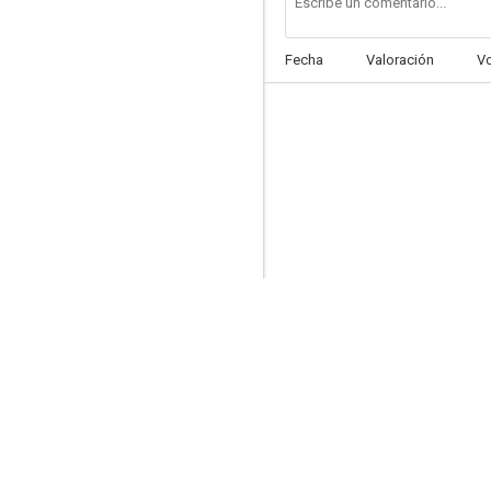
Fecha
Valoración
V
¿Pena de muerte?