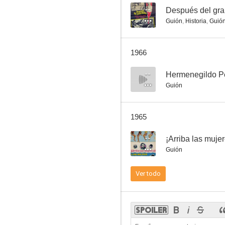
--
Después del gra
Guión
,
Historia
,
Guió
Confidencias
1966
--
--
Hermenegildo Pér
Guión
1965
--
¡Arriba las mujer
Guión
Detective con faldas
Ver todo
--