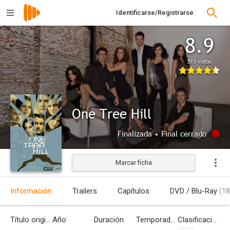
Identificarse/Registrarse
8.9
311 votos
One Tree Hill
Finalizada • Final cerrado
Marcar ficha
Información
Trailers
Capítulos
DVD / Blu-Ray
(18
Título original
Año
Duración
Temporadas
Clasificación por edades