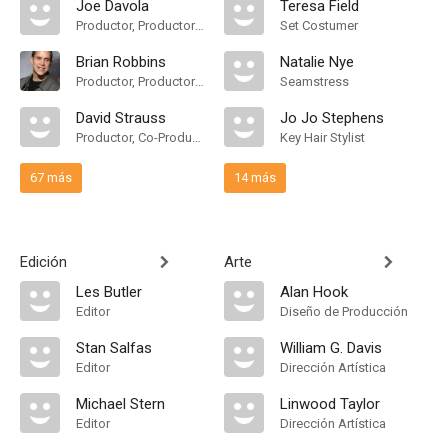
Joe Davola
Teresa Field
Productor, Productor Ejecutivo
Set Costumer
Brian Robbins
Natalie Nye
Productor, Productor Ejecutivo
Seamstress
David Strauss
Jo Jo Stephens
Productor, Co-Productor
Key Hair Stylist
67 más
14 más
Edición
Arte
Les Butler
Alan Hook
Editor
Diseño de Producción
Stan Salfas
William G. Davis
Editor
Dirección Artística
Michael Stern
Linwood Taylor
Editor
Dirección Artística