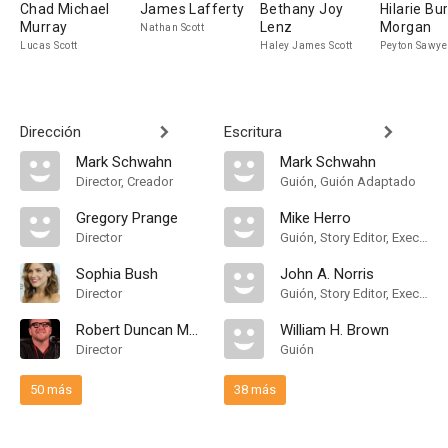
Chad Michael
James Lafferty
Bethany Joy
Hilarie Bu
Murray
Lenz
Morgan
Nathan Scott
Lucas Scott
Haley James Scott
Peyton Sawye
Dirección
Escritura
Mark Schwahn
Mark Schwahn
Director, Creador
Guión, Guión Adaptado
Gregory Prange
Mike Herro
Director
Guión, Story Editor, Executive Story Editor
Sophia Bush
John A. Norris
Director
Guión, Story Editor, Executive Story Editor
Robert Duncan McNeill
William H. Brown
Director
Guión
50 más
38 más