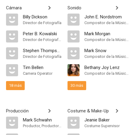
Cámara
Sonido
Billy Dickson
John E. Nordstrom
Director de Fotografía
Compositor de la Música Original
Peter B. Kowalski
Mark Morgan
Director de Fotografía, Camera Operator
Compositor de la Música Original
Stephen Thompson
Mark Snow
Director de Fotografía
Compositor de la Música Original
Tim Bellen
Bethany Joy Lenz
Camera Operator
Compositor de la Música Original
18 más
30 más
Producción
Costume & Make-Up
Mark Schwahn
Jeanie Baker
Productor, Productor Ejecutivo, Productor Supervisor
Costume Supervisor