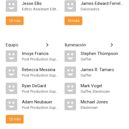
Jesse Ellis
James Edward Ferrell Jr.
Editor, Assistant Editor
Decorados
13 más
10 más
Equipo
Iluminación
Imoye Francis
Stephen Thompson
Post Production Supervisor
Gaffer
Rebecca Messina
James R. Tamaro
Post Production Supervisor
Gaffer
Ryan DeGard
Mark Vogel
Post Production Supervisor
Gaffer, Electrician
Adam Neubauer
Michael Jones
Post Production Supervisor
Electrician
12 más