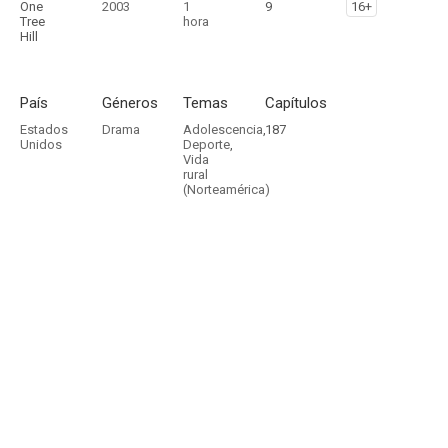
One
2003
1
9
16+
Tree
hora
Hill
País
Géneros
Temas
Capítulos
Estados
Drama
Adolescencia
,
187
Unidos
Deporte
,
Vida
rural
(Norteamérica)