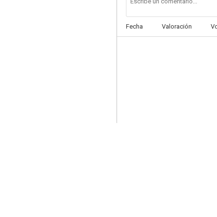
Fecha
Valoración
V
De perdidos al río
5.9
Mi vida en ruinas
--