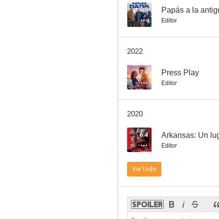
5.8
Papás a la anti
Editor
¿Cómo ves?
2022
6.8
7.0
Press Play
Editor
2020
6.4
Arkansas: Un lug
Editor
Yo me encargo de la cerveza
Ver todo
6.4