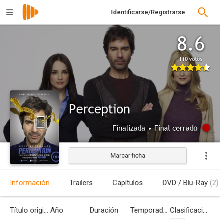
Identificarse/Registrarse
8.6
110 votos
Perception
Finalizada • Final cerrado
Marcar ficha
Información
Trailers
Capítulos
DVD / Blu-Ray
(2)
Título original
Año
Duración
Temporadas
Clasificación por edades