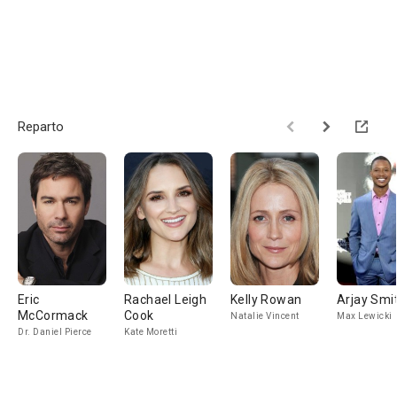
Reparto
Eric
Rachael Leigh
Kelly Rowan
Arjay Smi
McCormack
Cook
Natalie Vincent
Max Lewicki
Dr. Daniel Pierce
Kate Moretti