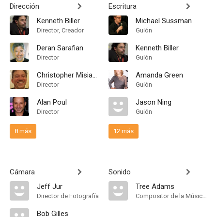
Dirección
Escritura
Kenneth Biller
Michael Sussman
Director, Creador
Guión
Deran Sarafian
Kenneth Biller
Director
Guión
Christopher Misiano
Amanda Green
Director
Guión
Alan Poul
Jason Ning
Director
Guión
8 más
12 más
Cámara
Sonido
Jeff Jur
Tree Adams
Director de Fotografía
Compositor de la Música Original
Bob Gilles