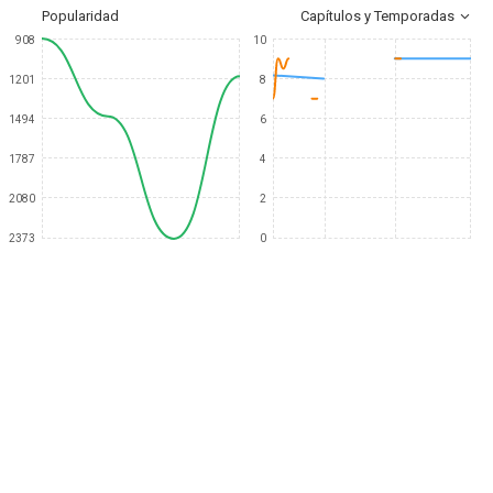
Popularidad
Capítulos y Temporadas
908
10
1201
8
1494
6
1787
4
2080
2
2373
0