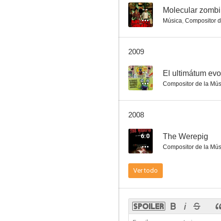
--
Molecular zombi
Música
,
Compositor d
El difunto es un vivo
2009
--
--
El ultimátum evo
Compositor de la Mús
2008
6.0
The Werepig
Compositor de la Mús
Molecular zombi
Ver todo
--