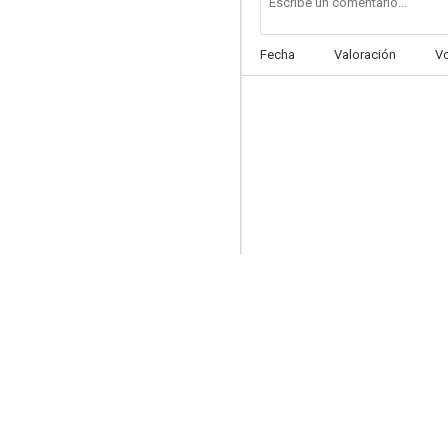
Fecha
Valoración
V
Juego de niños
--
Aquí están las vicetiples
--