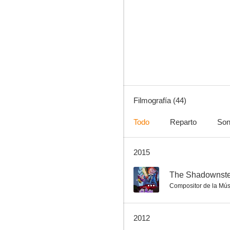
The Werepig
6.0
Filmografía (44)
Todo
Reparto
Son
2015
El hombre del paraguas blanco
5.5
--
The Shadownste
Compositor de la Mús
2012