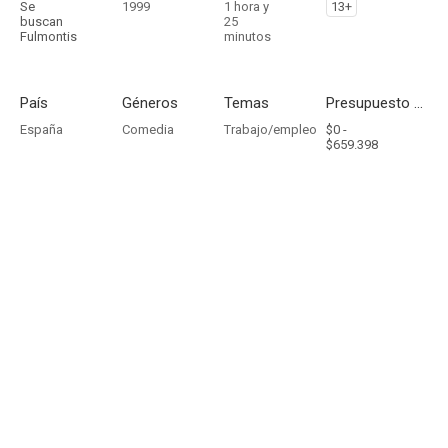
Se
1999
1 hora y
13+
buscan
25
Fulmontis
minutos
País
Géneros
Temas
Presupuesto - Ingresos
España
Comedia
Trabajo/empleo
$0 -
$659.398