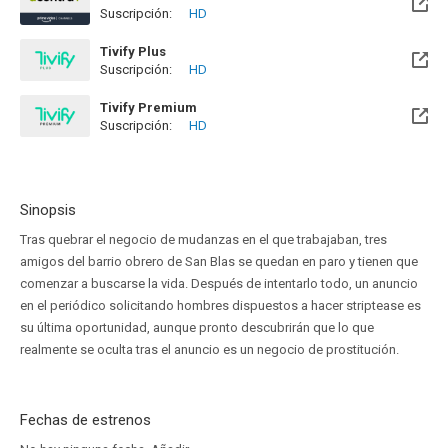
Suscripción:
HD
Tivify Plus
Suscripción:
HD
Disponible hasta el Mié, 09 May 2029 (Quedan 2 años)
Tivify Premium
Suscripción:
HD
Disponible hasta el Mié, 09 May 2029 (Quedan 2 años)
Sinopsis
Tras quebrar el negocio de mudanzas en el que trabajaban, tres
amigos del barrio obrero de San Blas se quedan en paro y tienen que
comenzar a buscarse la vida. Después de intentarlo todo, un anuncio
en el periódico solicitando hombres dispuestos a hacer striptease es
su última oportunidad, aunque pronto descubrirán que lo que
realmente se oculta tras el anuncio es un negocio de prostitución.
Fechas de estrenos