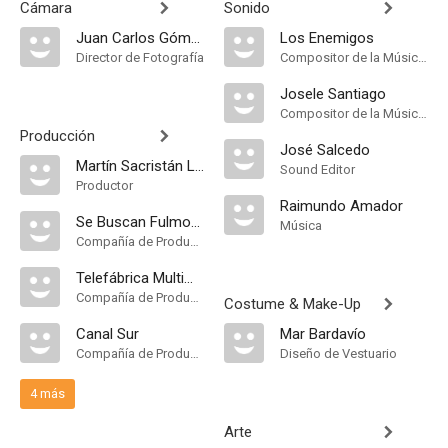
Cámara
Sonido
Juan Carlos Gómez
Los Enemigos
Director de Fotografía
Compositor de la Música Original, Música
Josele Santiago
Compositor de la Música Original
Producción
José Salcedo
Martín Sacristán Luna
Sound Editor
Productor
Raimundo Amador
Se Buscan Fulmontis P.C
Música
Compañía de Produccion
Telefábrica Multimedia
Compañía de Produccion
Costume & Make-Up
Canal Sur
Mar Bardavío
Compañía de Produccion
Diseño de Vestuario
4 más
Arte