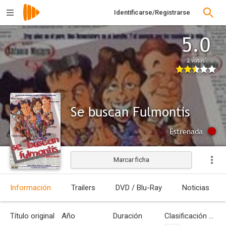
Identificarse/Registrarse
5.0
2 votos
Se buscan Fulmontis
Estrenada
Marcar ficha
Información
Trailers
DVD / Blu-Ray
Noticias
Título original
Año
Duración
Clasificación por edades