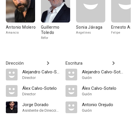
Antonio Molero
Guillermo
Sonia Jávaga
Ernesto A
Toledo
Amancio
Angelines
Felipe
Réfor
Dirección
Escritura
Alejandro Calvo-Sotelo
Alejandro Calvo-Sotelo
Director
Guión
Álex Calvo-Sotelo
Álex Calvo-Sotelo
Director
Guión
Jorge Dorado
Antonio Orejudo
Asistente de Dirección
Guión