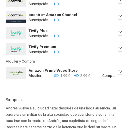
Suscripción:
HD
acontra+ Amazon Channel
Suscripción:
HD
Tivify Plus
Suscripción:
HD
Disponible hasta el Mié, 09 May 2029 (Quedan 2 años)
Tivify Premium
Suscripción:
HD
Disponible hasta el Mié, 09 May 2029 (Quedan 2 años)
Alquiler y Compra
Amazon Prime Video Store
Alquiler:
SD
1.99 €
HD
2.99 €
Compra:
SD
7
Sinopsis
Andrés vuelve a su ciudad natal después de una larga ausencia. Su
padre era un militar de la alta sociedad que abandonó a su familia
para irse con la madre de Andrés, una cupletista de segunda fila.
Regresa para hacerse cargo de la herencia que le dejó su padre: un