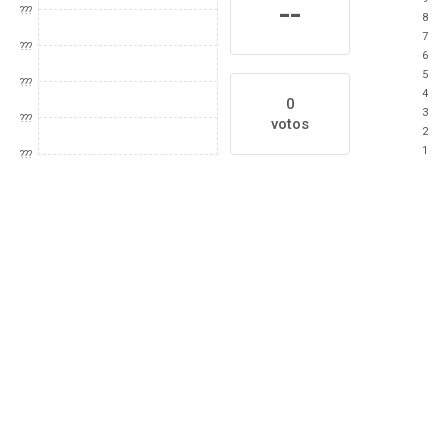
--
???
8
7
???
6
5
???
4
0
3
???
votos
2
1
???