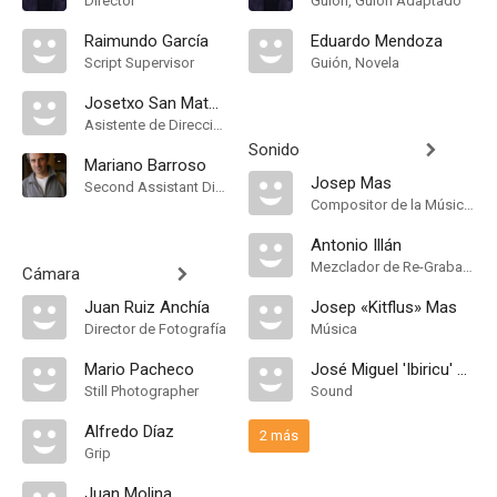
Director
Guión, Guión Adaptado
Raimundo García
Eduardo Mendoza
Script Supervisor
Guión, Novela
Josetxo San Mateo
Asistente de Dirección
Sonido
Mariano Barroso
Josep Mas
Second Assistant Director
Compositor de la Música Original
Antonio Illán
Mezclador de Re-Grabación de Sonido
Cámara
Juan Ruiz Anchía
Josep «Kitflus» Mas
Director de Fotografía
Música
Mario Pacheco
José Miguel 'Ibiricu' Ramos
Still Photographer
Sound
Alfredo Díaz
2 más
Grip
Juan Molina