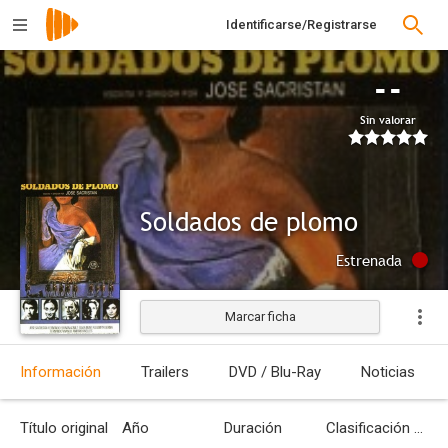
Identificarse/Registrarse
--
Sin valorar
Soldados de plomo
Estrenada
Marcar ficha
Información
Trailers
DVD / Blu-Ray
Noticias
Título original
Año
Duración
Clasificación por edades