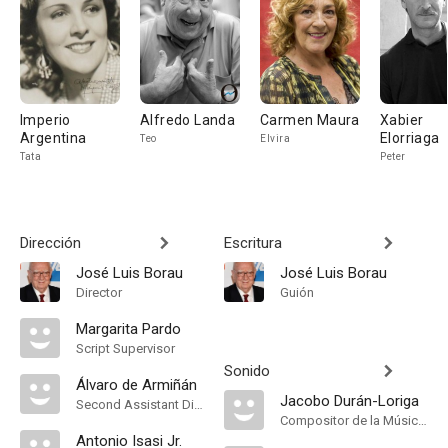
Imperio
Alfredo Landa
Carmen Maura
Xabier
Argentina
Elorriaga
Teo
Elvira
Tata
Peter
Dirección
Escritura
José Luis Borau
José Luis Borau
Director
Guión
Margarita Pardo
Script Supervisor
Sonido
Álvaro de Armiñán
Jacobo Durán-Loriga
Second Assistant Director
Compositor de la Música Original
Antonio Isasi Jr.