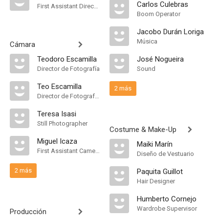
Carlos Culebras
First Assistant Director
Boom Operator
Jacobo Durán Loriga
Música
Cámara
Teodoro Escamilla
José Nogueira
Director de Fotografía
Sound
Teo Escamilla
2 más
Director de Fotografía, Camera Operator
Teresa Isasi
Still Photographer
Costume & Make-Up
Miguel Icaza
Maiki Marín
First Assistant Camera
Diseño de Vestuario
2 más
Paquita Guillot
Hair Designer
Humberto Cornejo
Wardrobe Supervisor
Producción