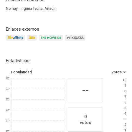
No hay ninguna fecha.
Añadir
Enlaces externos
Estadísticas
Popularidad
Votos
???
10
9
--
???
8
7
???
6
5
???
4
0
3
???
votos
2
1
???