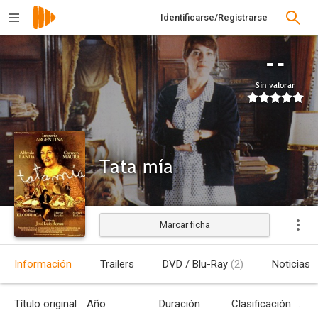
Identificarse/Registrarse
--
Sin valorar
Tata mía
Marcar ficha
Estrenada
Información
Trailers
DVD / Blu-Ray
(2)
Noticias
Título original
Año
Duración
Clasificación por edades