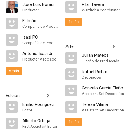
José Luis Borau
Pilar Tavera
Productor
Wardrobe Coordinator
El Imán
1 más
Compañía de Produccion
Isasi PC
Compañía de Produccion
Arte
Antonio Isasi Jr.
Julián Mateos
Productor Asociado
Diseño de Producción
5 más
Rafael Richart
Decorados
Gonzalo García Flaño
Assistant Set Decoration
Edición
Emilio Rodríguez
Teresa Vilana
Editor
Assistant Set Decoration
Alberto Ortega
1 más
First Assistant Editor