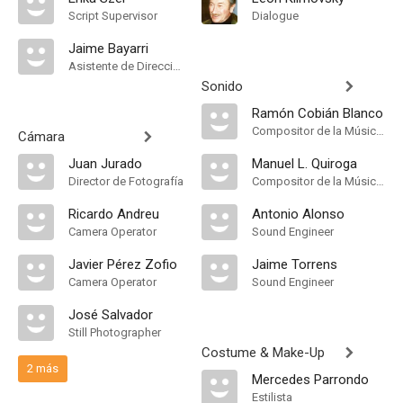
Script Supervisor
Dialogue
Jaime Bayarri
Asistente de Dirección
Sonido
Ramón Cobián Blanco
Compositor de la Música Original, Música
Cámara
Juan Jurado
Manuel L. Quiroga
Director de Fotografía
Compositor de la Música Original, Música
Ricardo Andreu
Antonio Alonso
Camera Operator
Sound Engineer
Javier Pérez Zofio
Jaime Torrens
Camera Operator
Sound Engineer
José Salvador
Still Photographer
Costume & Make-Up
2 más
Mercedes Parrondo
Estilista