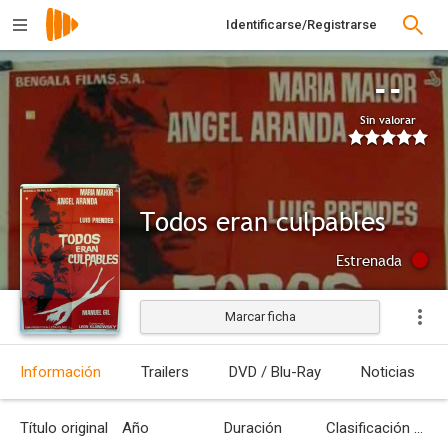
Identificarse/Registrarse
--
Sin valorar
Todos eran culpables
Estrenada
Marcar ficha
Información
Trailers
DVD / Blu-Ray
Noticias
Título original
Año
Duración
Clasificación por edades