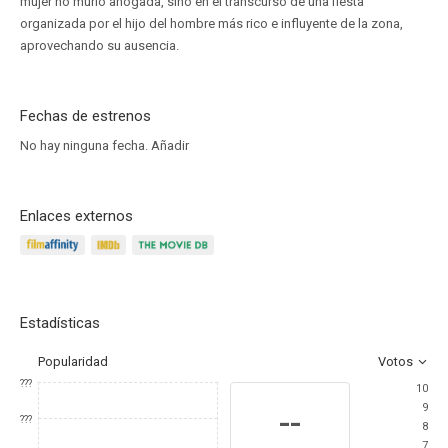
mujer no murió ahogada, sino en el transcurso de una fiesta
organizada por el hijo del hombre más rico e influyente de la zona,
aprovechando su ausencia.
Fechas de estrenos
No hay ninguna fecha.
Añadir
Enlaces externos
Estadísticas
Popularidad
Votos
???
10
9
--
???
8
7