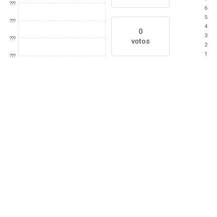
???
6
5
???
4
0
3
???
votos
2
1
???