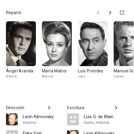
Reparto
Ángel Aranda
María Mahor
Luis Prendes
Manuel Gi
Alberto
Marisa
Juez
Carlos
Dirección
Escritura
León Klimovsky
Luis G. de Blain
Director
Guión, Historia
Erika Szel
León Klimovsky