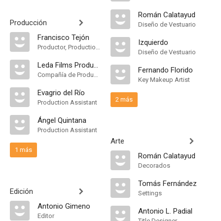
Román Calatayud
Producción
Diseño de Vestuario
Francisco Tejón
Izquierdo
Productor, Production Manager
Diseño de Vestuario
Leda Films Productions S.L
Fernando Florido
Compañía de Produccion
Key Makeup Artist
Evagrio del Río
2 más
Production Assistant
Ángel Quintana
Production Assistant
Arte
1 más
Román Calatayud
Decorados
Tomás Fernández
Edición
Settings
Antonio Gimeno
Antonio L. Padial
Editor
Title Designer