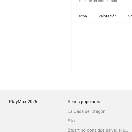
Fecha
Valoración
V
Rosas de otoño
--
PlayMax
2026
Series populares
Cazar un gato negro
La Casa del Dragón
--
Silo
Stuart no consigue salvar el universo