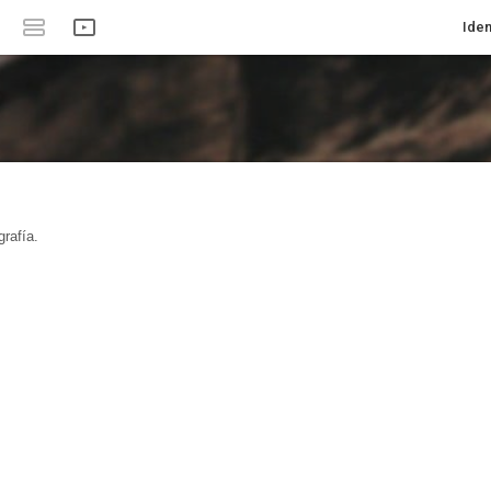
Iden
rafía.