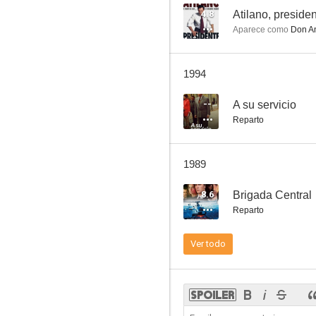
4.8
Atilano, preside
Aparece como
Don An
Atilano, presidente
1994
--
--
A su servicio
Reparto
1989
8.6
Brigada Central
Reparto
A su servicio
Ver todo
--