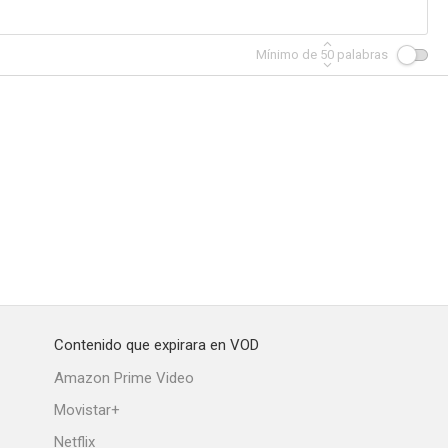
Mínimo de
50
palabras
ménez
Clayton Drumm
Mujeres insólitas
--
--
--
Contenido que expirara en VOD
 lotería
Los libros
Crónicas fantásticas
Amazon Prime Video
--
--
--
Movistar+
Netflix