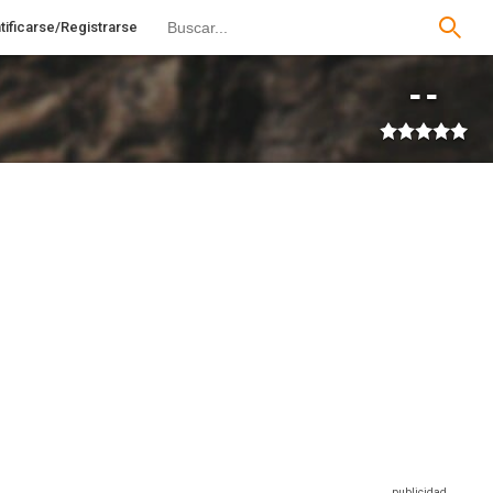
tificarse/Registrarse
--