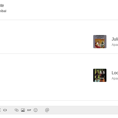
nte
íbal
El hombre que mató a Billy el Niño
Secuestro
Las 7 magn
--
--
--
Jul
Apa
5.5
Lo
Apa
Julio César
La venganza de Don Mendo
Cosmos m
--
--