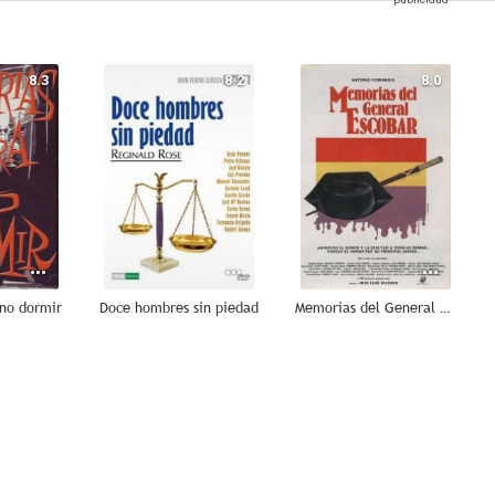
8.3
8.2
8.0
 no dormir
Doce hombres sin piedad
Memorias del General Escobar
7.0
7.0
6.6