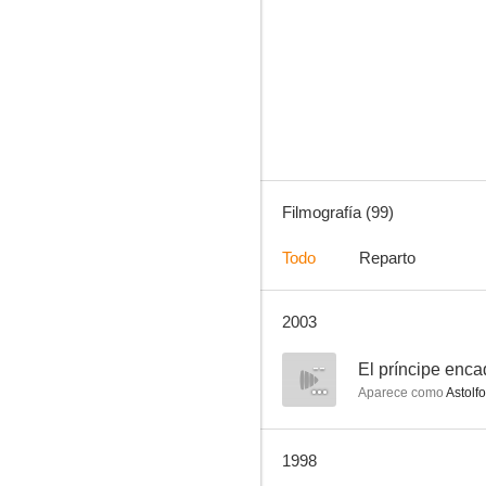
Curro Jiménez
6.0
Filmografía (99)
Todo
Reparto
2003
Malenka
4.8
--
El príncipe enc
Aparece como
Astolfo
1998