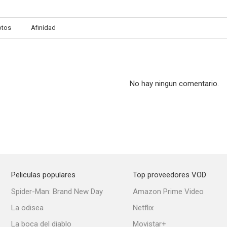
otos
Afinidad
Dinero
El felino
Pepita Ji
--
--
No hay ningun comentario.
Peliculas populares
Top proveedores VOD
Niebla
El juego del diablo
El billete de
Spider-Man: Brand New Day
Amazon Prime Video
--
--
La odisea
Netflix
La boca del diablo
Movistar+