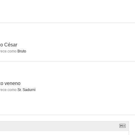
íficas
Fuga suicida
El príncipe encadenado
--
--
--
io César
rece como
Bruto
co veneno
rece como
Sr. Sadurni
ortal
La Celestina
Un mito llamado...
--
--
--