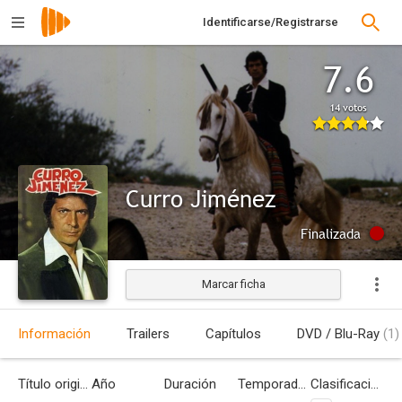
Identificarse/Registrarse
7.6
14 votos
Curro Jiménez
Finalizada
Marcar ficha
Información
Trailers
Capítulos
DVD / Blu-Ray
(1)
Título original
Año
Duración
Temporadas
Clasificación por edades