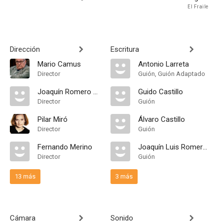
El Fraile
Dirección
Escritura
Mario Camus
Antonio Larreta
Director
Guión, Guión Adaptado
Joaquín Romero Marchent
Guido Castillo
Director
Guión
Pilar Miró
Álvaro Castillo
Director
Guión
Fernando Merino
Joaquín Luis Romero Marchent
Director
Guión
13 más
3 más
Cámara
Sonido