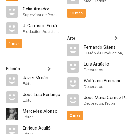
Maquilladora
Celia Amador
13 más
Supervisor de Producción
J. Carrasco Ferrándiz
Production Assistant
Arte
1 más
Fernando Sáenz
Diseño de Producción, Set Designer
Luis Argüello
Edición
Decorados
Javier Morán
Wolfgang Burmann
Editor
Decorados
José Luis Berlanga
José María Gómez Picazo
Editor
Decorados, Props
Mercedes Alonso
2 más
Editor
Enrique Agulló
Editor