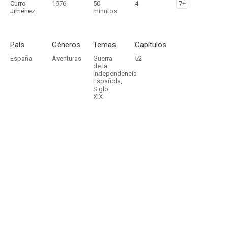
Curro
1976
50
4
7+
Jiménez
minutos
País
Géneros
Temas
Capítulos
España
Aventuras
Guerra
52
de la
Independencia
Española
,
Siglo
XIX