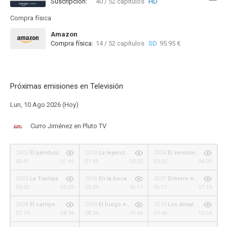
Suscripción:
40 / 52 capítulos
HD
Compra física
Amazon
Compra física:
14 / 52 capítulos
SD
95.95 €
Próximas emisiones en Televisión
Lun, 10 Ago 2026 (Hoy)
Curro Jiménez en Pluto TV
2X02
El péndulo
2X03
La leyenda de Zacarías Mendoza
2X04
El servidor de la justicia
00:41
01:49
01:49
03:02
03:02
04:05
2X05
La Trampa
2X06
En la boca del diablo
2X07
Entierro en la serranía
04:05
05:09
05:09
06:17
06:17
07:19
2X08
El campeón de Almería
2X09
El fuego encendido
2X10
Los desalmados
07:19
08:34
08:34
09:46
09:46
10:54