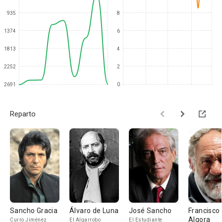
935
8
1374
6
1813
4
2252
2
2691
0
Reparto
Sancho Gracia
Álvaro de Luna
José Sancho
Francisco
Algora
Curro Jiménez
El Algarrobo
El Estudiante