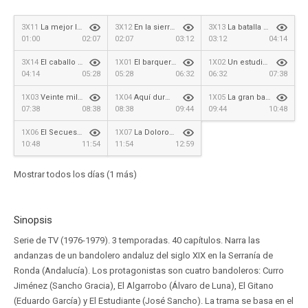
3X11
La mejor lección
3X12
En la sierra mando yo
3X13
La batalla del vino de Jerez
01:00
02:07
02:07
03:12
03:12
04:14
3X14
El caballo blanco
1X01
El barquero de Cantillana
1X02
Un estudiante, un fraile y un algarrobo
04:14
05:28
05:28
06:32
06:32
07:38
1X03
Veinte mil onzas mexicanas
1X04
Aquí durmió Carlos III
1X05
La gran batalla de Andalucía
07:38
08:38
08:38
09:44
09:44
10:48
1X06
El Secuestro
1X07
La Dolorosa
10:48
11:54
11:54
12:59
Mostrar todos los días (1 más)
Sinopsis
Serie de TV (1976-1979). 3 temporadas. 40 capítulos. Narra las
andanzas de un bandolero andaluz del siglo XIX en la Serranía de
Ronda (Andalucía). Los protagonistas son cuatro bandoleros: Curro
Jiménez (Sancho Gracia), El Algarrobo (Álvaro de Luna), El Gitano
(Eduardo García) y El Estudiante (José Sancho). La trama se basa en el