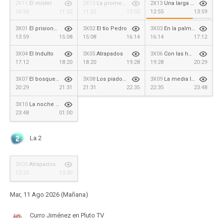
2X11
El míster
2X12
La promesa
2X13
Una larga ausencia
10:54
11:52
11:52
12:55
12:55
13:59
3X01
El prisionero de Arcos
3X02
El tío Pedro
3X03
En la palma de la mano
13:59
15:08
15:08
16:14
16:14
17:12
3X04
El Indulto
3X05
Atrapados
3X06
Con las horas contadas
17:12
18:20
18:20
19:28
19:28
20:29
3X07
El bosque de las brujas
3X08
Los piadosos y los pícaros
3X09
La media luna
20:29
21:31
21:31
22:35
22:35
23:48
3X10
La noche de la garduña
23:48
01:00
La 2
3X05
Atrapados
12:25
13:30
Mar, 11 Ago 2026 (Mañana)
Curro Jiménez en Pluto TV