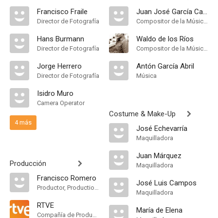
Francisco Fraile
Juan José García Caffi
Director de Fotografía
Compositor de la Música Original, Música
Hans Burmann
Waldo de los Ríos
Director de Fotografía
Compositor de la Música Original, Música
Jorge Herrero
Antón García Abril
Director de Fotografía
Música
Isidro Muro
Camera Operator
Costume & Make-Up
4 más
José Echevarría
Maquilladora
Juan Márquez
Producción
Maquilladora
Francisco Romero
José Luis Campos
Productor, Production Manager
Maquilladora
RTVE
María de Elena
Compañía de Produccion