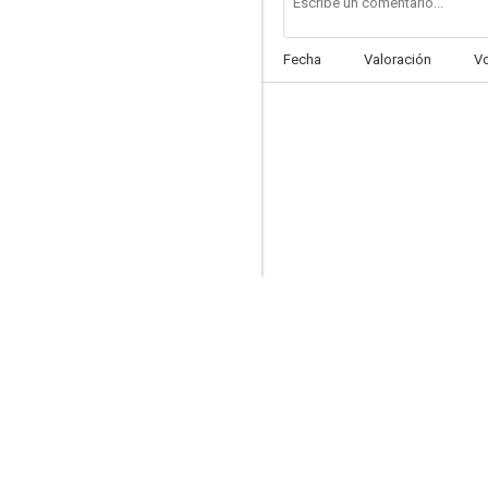
Fecha
Valoración
V
Noche de reyes
5.0
Las bodas de Blanca
4.0