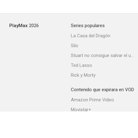
La violación
PlayMax
2026
Series populares
--
La Casa del Dragón
Silo
Stuart no consigue salvar el universo
Ted Lasso
Rick y Morty
Contenido que expirara en VOD
Makarras Conexion
Amazon Prime Video
--
Movistar+
Netflix
Filmin