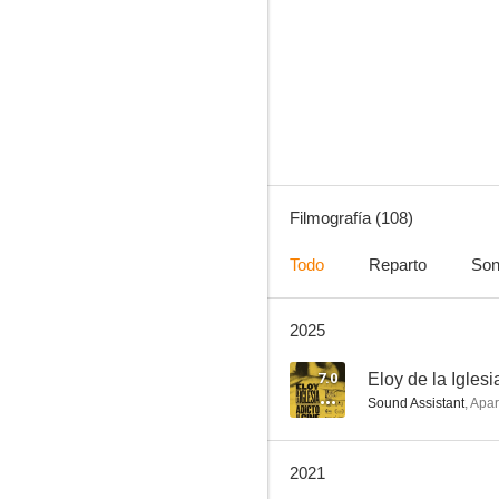
El Secreto
7.6
Filmografía (108)
Todo
Reparto
Son
2025
Curro Jiménez
7.5
7.0
Eloy de la Iglesi
Sound Assistant
,
Apa
2021