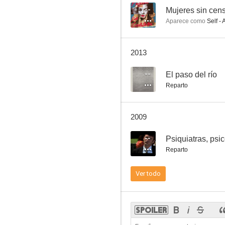
--
Mujeres sin cen
Aparece como
Self - 
Tuareg
2013
7.0
--
El paso del río
Reparto
2009
--
Psiquiatras, psi
Reparto
Demasiado corazón
Ver todo
5.8