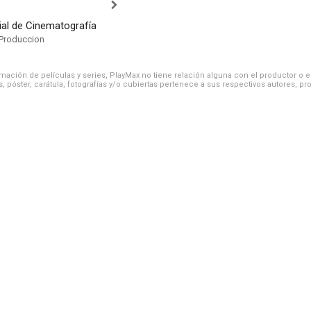
ial de Cinematografía
Produccion
ación de películas y series, PlayMax no tiene relación alguna con el productor o el d
, póster, carátula, fotografías y/o cubiertas pertenece a sus respectivos autores, pr