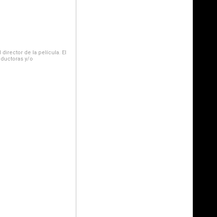
irector de la película. El
oductoras y/o