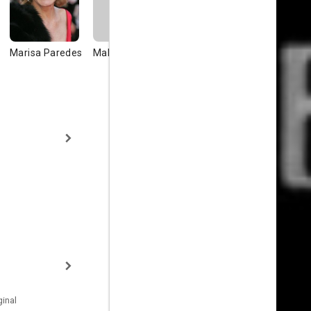
Marisa Paredes
Mabel Rueda
Yelena
Carmen
Samarina
Segarra
inal