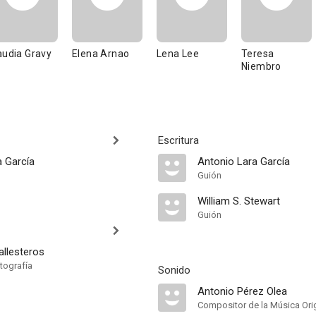
audia Gravy
Elena Arnao
Lena Lee
Teresa
Niembro
Escritura
a García
Antonio Lara García
Guión
William S. Stewart
Guión
allesteros
tografía
Sonido
Antonio Pérez Olea
Compositor de la Música Orig