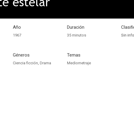
e estelar
Año
Duración
Clasif
1967
35 minutos
Sin inf
Géneros
Temas
Ciencia ficción
,
Drama
Mediometraje