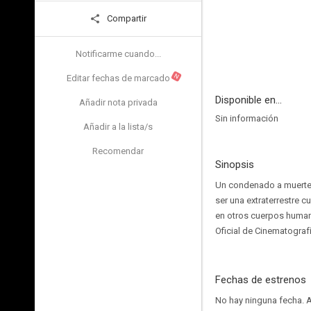
Compartir
Notificarme cuando...
N
Editar fechas de marcado
Disponible en...
Añadir nota privada
Sin información
Añadir a la lista/s
Recomendar
Sinopsis
Un condenado a muerte l
ser una extraterrestre c
en otros cuerpos humano
Oficial de Cinematografí
Fechas de estrenos
No hay ninguna fecha.
A