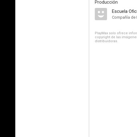
Producción
Escuela Ofic
Compañía de 
PlayMax solo ofrece inform
copyright de las imágenes
distribuidoras.