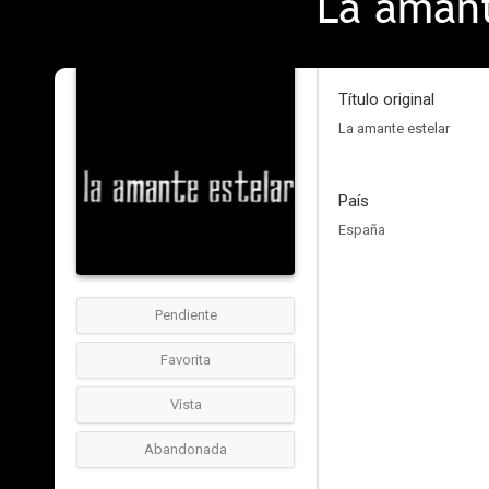
La amant
Título original
La amante estelar
País
España
Pendiente
Favorita
Vista
Abandonada