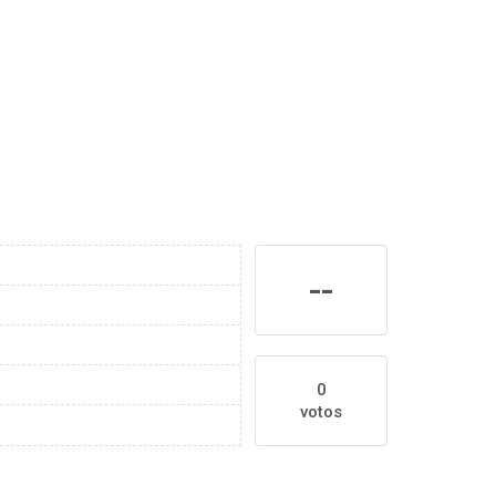
--
0
votos