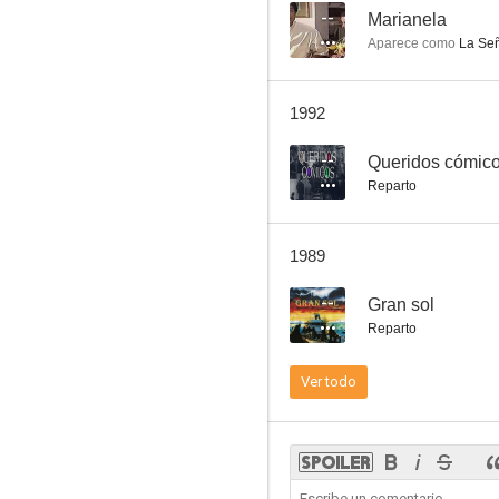
--
Marianela
Aparece como
La Se
Préstame quince días
1992
6.3
--
Queridos cómic
Reparto
1989
--
Gran sol
Reparto
Furtivos
Ver todo
6.0