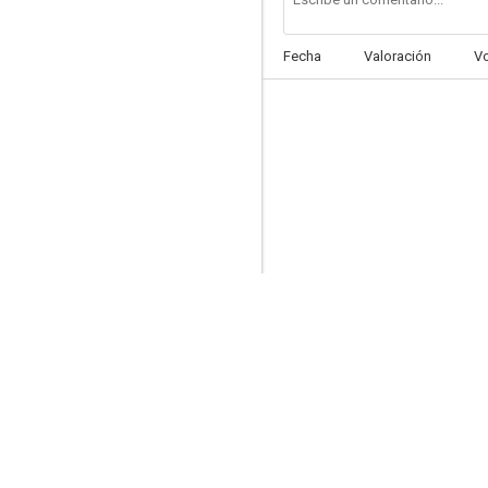
Fecha
Valoración
V
La busca
5.5
La casa (Historias para no dormir)
4.0