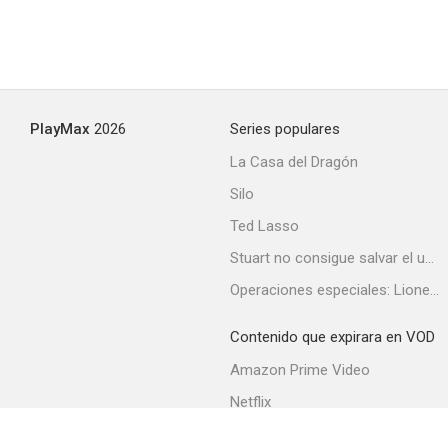
Historia de la frivolidad
--
PlayMax
2026
Series populares
La Casa del Dragón
Silo
Ted Lasso
Stuart no consigue salvar el universo
Operaciones especiales: Lioness
Residencia para espías
--
Contenido que expirara en VOD
Amazon Prime Video
Netflix
Filmin