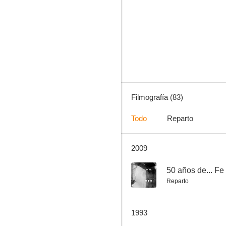
La pesadilla (Historias para no dormir)
7.6
Filmografía (83)
Todo
Reparto
2009
Tristana
7.0
--
50 años de... Fe
Reparto
1993