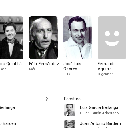
ira Quintillá
Félix Fernández
José Luis
Fernando
Ozores
Aguirre
rmen
Rafa
Luis
Organizer
Escritura
Berlanga
Luis García Berlanga
Guión, Guión Adaptado
io Bardem
Juan Antonio Bardem