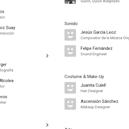
Guión, Guión Adaptado
bos
sor
Sonido
ñoz Suay
Jesús García Leoz
Dirección
Compositor de la Música Orig
Felipe Fernández
Sound Engineer
rger
tografía
Costume & Make-Up
Alcolea
Juanita Culell
tor
Hair Designer
eros
Ascensión Sánchez
pher
Makeup Designer