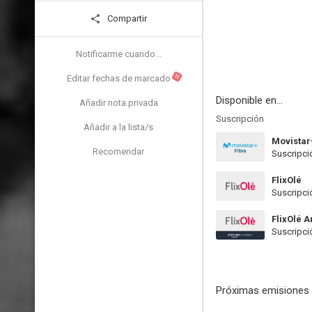
Compartir
Notificarme cuando...
N
Editar fechas de marcado
Disponible en...
Añadir nota privada
Suscripción
Añadir a la lista/s
Movistar
Recomendar
Suscripci
FlixOlé
Suscripci
FlixOlé 
Suscripci
Próximas emisiones 