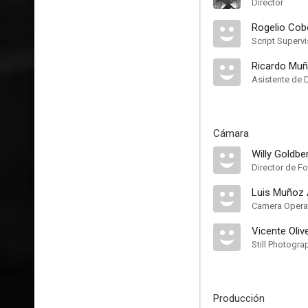
Director
Rogelio Co
Script Supervi
Ricardo Mu
Asistente de 
Cámara
Willy Goldbe
Director de Fo
Luis Muñoz 
Camera Opera
Vicente Oliv
Still Photogra
Producción