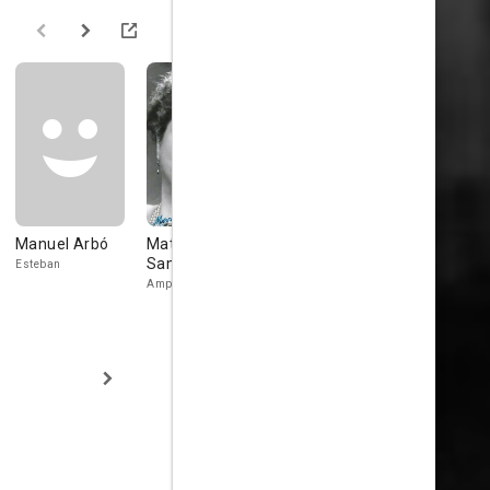
Manuel Arbó
Matilde Muñoz
Antonio García
Antonio Ga
Sampedro
Quijada
Esteban
Florentino
Amparo
Manolo