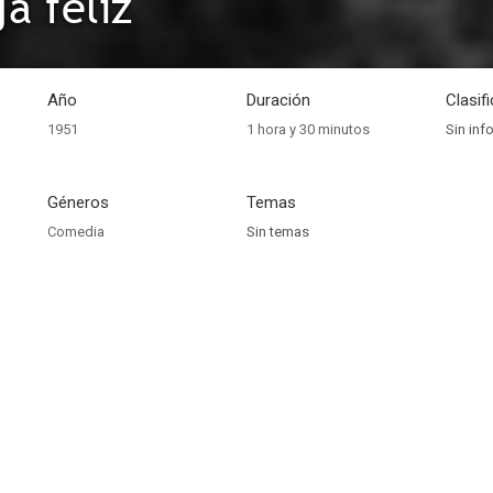
a feliz
Año
Duración
Clasif
1951
1 hora y 30 minutos
Sin inf
Géneros
Temas
Comedia
Sin temas