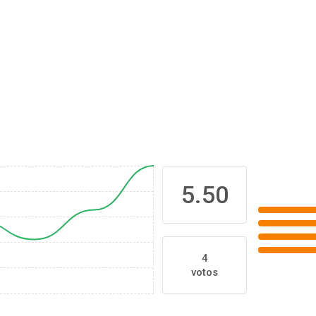
5.50
4
votos