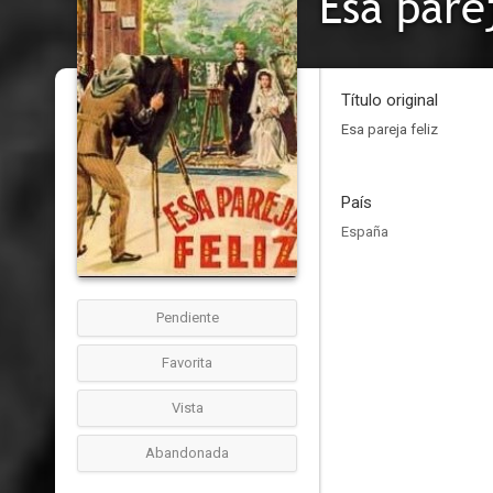
Esa parej
Título original
Esa pareja feliz
País
España
Pendiente
Favorita
Vista
Abandonada