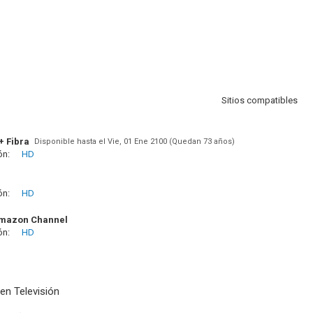
Sitios compatibles
+ Fibra
Disponible hasta el Vie, 01 Ene 2100 (Quedan 73 años)
ón:
HD
ón:
HD
Amazon Channel
ón:
HD
en Televisión