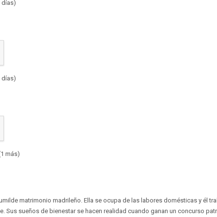
 días)
 días)
(1 más)
milde matrimonio madrileño. Ella se ocupa de las labores domésticas y él tra
ne. Sus sueños de bienestar se hacen realidad cuando ganan un concurso pat