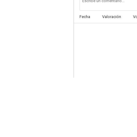
Fecha
Valoración
V
Muerte de un ciclista
7.0
Aeropuerto
6.6