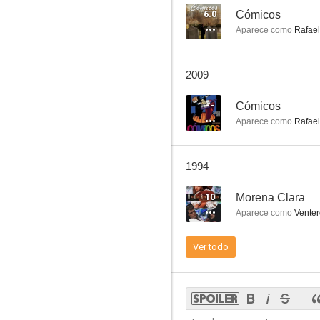
6.0
Cómicos
Aparece como
Rafae
El hombre que se quiso matar
2009
7.5
--
Cómicos
Aparece como
Rafae
1994
10
Morena Clara
Aparece como
Venter
Isidro, el labrador
Ver todo
7.3