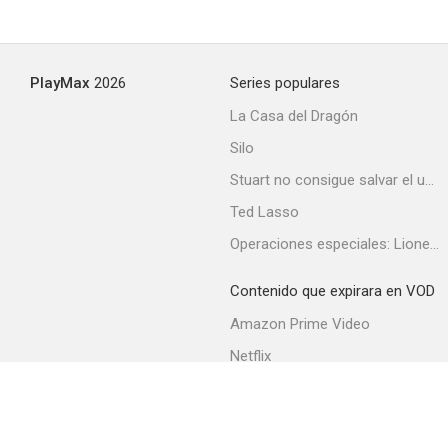
Julio César
PlayMax
2026
Series populares
--
La Casa del Dragón
Silo
Stuart no consigue salvar el universo
Ted Lasso
Operaciones especiales: Lioness
Contenido que expirara en VOD
Tiempo y hora
Amazon Prime Video
--
Netflix
Filmin
Movistar+