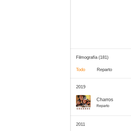
El pescador de coplas
8.8
Filmografía (181)
Todo
Reparto
2019
El verdugo
8.0
--
Charros
Reparto
2011