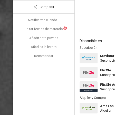
Compartir
Notificarme cuando...
N
Editar fechas de marcado
Añadir nota privada
Disponible en...
Añadir a la lista/s
Suscripción
Recomendar
Movistar
Suscripci
FlixOlé
Suscripci
FlixOlé 
Suscripci
Alquiler y Compra
Amazon P
Alquiler: