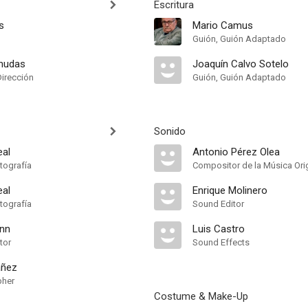
Escritura
s
Mario Camus
Guión, Guión Adaptado
nudas
Joaquín Calvo Sotelo
Dirección
Guión, Guión Adaptado
Sonido
eal
Antonio Pérez Olea
tografía
Compositor de la Música Orig
eal
Enrique Molinero
tografía
Sound Editor
nn
Luis Castro
tor
Sound Effects
áñez
pher
Costume & Make-Up