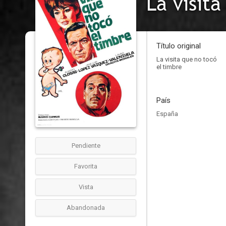
La visit
Título original
La visita que no tocó
el timbre
País
España
Pendiente
Favorita
Vista
Abandonada