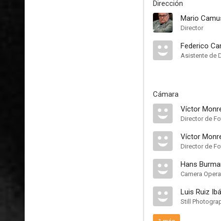
Dirección
Mario Camu
Director
Federico Ca
Asistente de 
Cámara
Víctor Monr
Director de Fo
Ví­ctor Monr
Director de Fo
Hans Burma
Camera Opera
Luis Ruiz Ib
Still Photogra