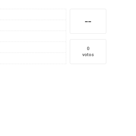
--
0
votos