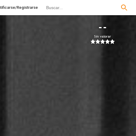
tificarse/Registrarse
--
Sin valorar