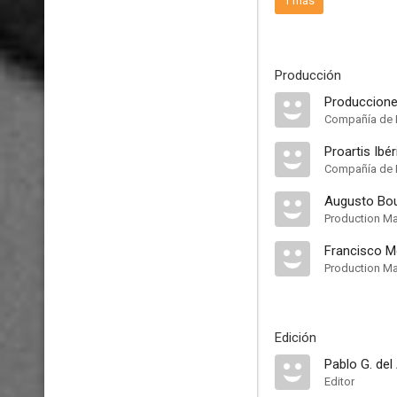
1 más
Producción
Produccione
Compañía de 
Proartis Ibér
Compañía de 
Augusto Bo
Production M
Francisco M
Production M
Edición
Pablo G. de
Editor