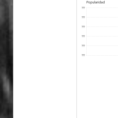
Popularidad
???
???
???
???
???
???