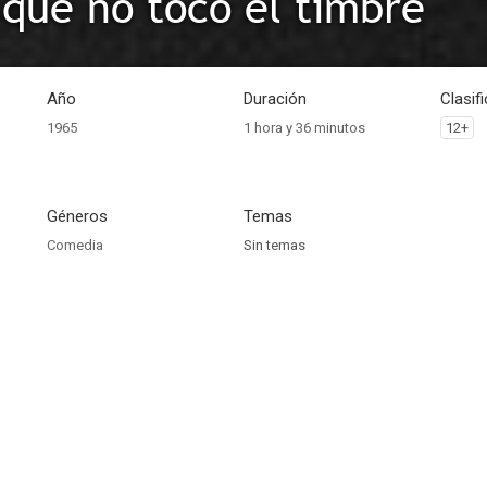
a que no tocó el timbre
Año
Duración
Clasif
1965
1 hora y 36 minutos
12+
Géneros
Temas
Comedia
Sin temas