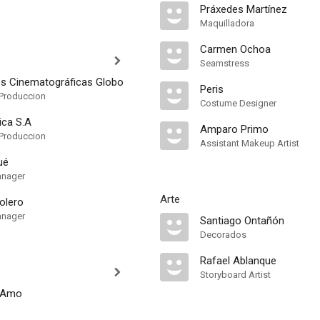
Práxedes Martínez
Maquilladora
Carmen Ochoa
Seamstress
s Cinematográficas Globo
Peris
Produccion
Costume Designer
ica S.A
Amparo Primo
Produccion
Assistant Makeup Artist
ué
anager
Arte
olero
anager
Santiago Ontañón
Decorados
Rafael Ablanque
Storyboard Artist
l Amo