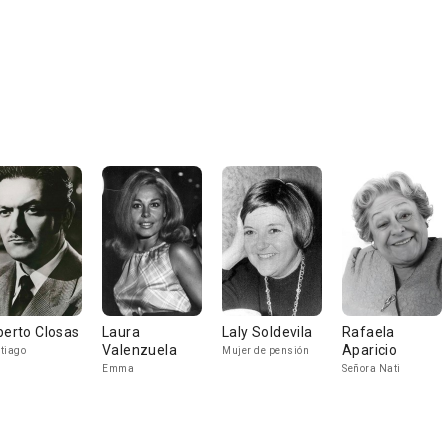
berto Closas
Laura
Laly Soldevila
Rafaela
Valenzuela
Aparicio
tiago
Mujer de pensión
Emma
Señora Nati