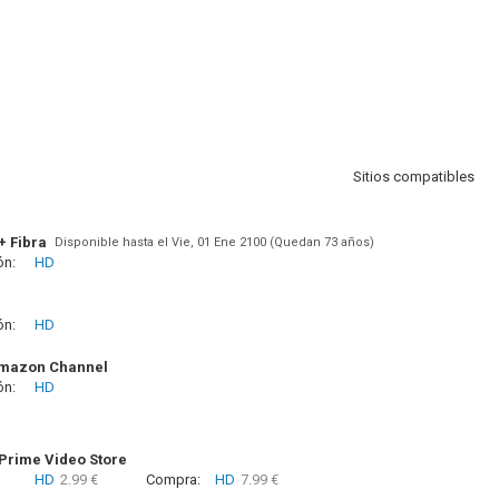
Sitios compatibles
+ Fibra
Disponible hasta el Vie, 01 Ene 2100 (Quedan 73 años)
ón:
HD
ón:
HD
Amazon Channel
ón:
HD
rime Video Store
HD
2.99 €
Compra:
HD
7.99 €