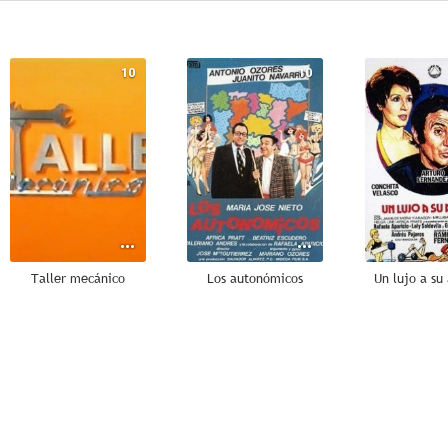
10
10
Taller mecánico
Los autonómicos
Un lujo a su
8.1
8.0