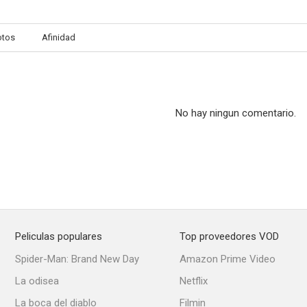
otos
Afinidad
¡Es mi hombre!
Historias de la televisión
Las hijas de
6.7
6.6
No hay ningun comentario.
Peliculas populares
Top proveedores VOD
Manolo, la nuit
Sor Citroën
Estoy hecho u
Spider-Man: Brand New Day
Amazon Prime Video
6.5
6.4
La odisea
Netflix
La boca del diablo
Filmin