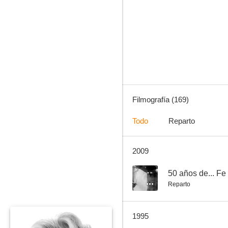
¡Qué tía la C.I.A.!
7.9
Filmografía (169)
Todo
Reparto
2009
Todos al suelo
7.5
--
50 años de... Fe
Reparto
1995