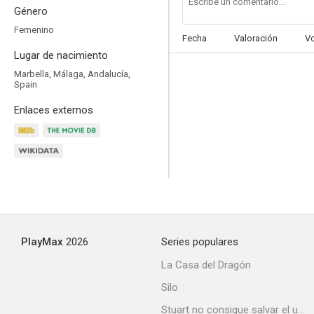
Género
Femenino
Fecha
Valoración
V
Lugar de nacimiento
Marbella, Málaga, Andalucía,
Cateto a babor
Spain
6.8
Enlaces externos
PlayMax
2026
Series populares
Mamá cumple 100 años
La Casa del Dragón
6.5
Silo
Stuart no consigue salvar el universo