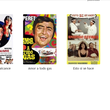
10
10
9.0
 alcance
Amor a todo gas
Esto sí se hace
8.0
8.0
8.0