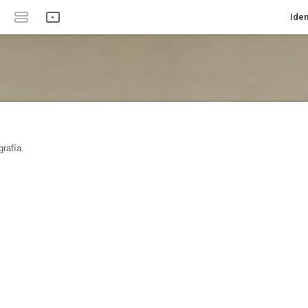
Iden
rafía.