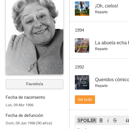
4.0
¡Oh, cielos!
Reparto
Guapo heredero busca esposa
1994
7.4
--
La abuela echa
Reparto
1992
--
Queridos cómic
Favorito/a
Reparto
Tómbola
Fecha de nacimiento
Ver todo
7.0
Lun, 09 Abr 1906
Fecha de defunción
Dom, 09 Jun 1996 (90 años)