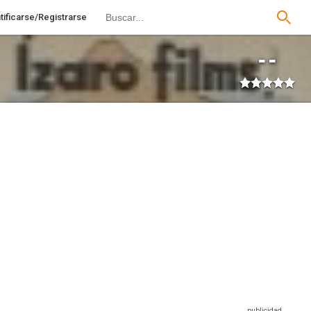
tificarse/Registrarse
--