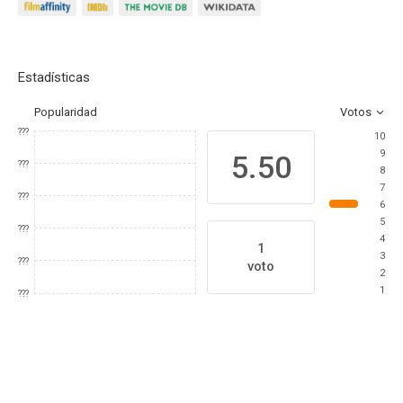
Estadísticas
Popularidad
Votos
???
10
9
5.50
???
8
7
???
6
5
???
4
1
3
???
voto
2
1
???