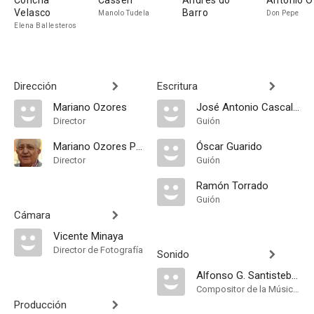
Concha
Cassen
Andrés do
Antonio O
Velasco
Barro
Manolo Tudela
Don Pepe
Elena Ballesteros
Dirección
Escritura
Mariano Ozores
José Antonio Cascales
Director
Guión
Mariano Ozores Puchol
Óscar Guarido
Director
Guión
Ramón Torrado
Guión
Cámara
Vicente Minaya
Director de Fotografía
Sonido
Alfonso G. Santisteban
Compositor de la Música Original
Producción