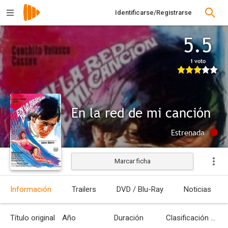
Identificarse/Registrarse
5.5
1 voto
En la red de mi canción
Estrenada
Marcar ficha
Información
Trailers
DVD / Blu-Ray
Noticias
Título original
Año
Duración
Clasificación por edades