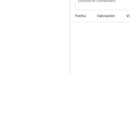
Fecha
Valoración
V
Queremos un hijo tuyo
8.0
El pan debajo del brazo
7.9