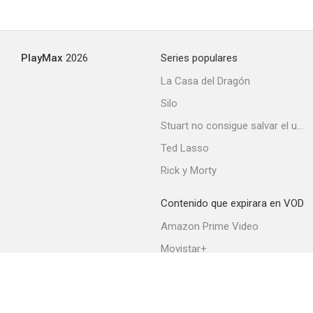
El aprendiz de malo
PlayMax
2026
Series populares
7.0
La Casa del Dragón
Silo
Stuart no consigue salvar el universo
Ted Lasso
Rick y Morty
Contenido que expirara en VOD
Los ladrones somos gente honrada
Amazon Prime Video
7.0
Movistar+
Netflix
Filmin