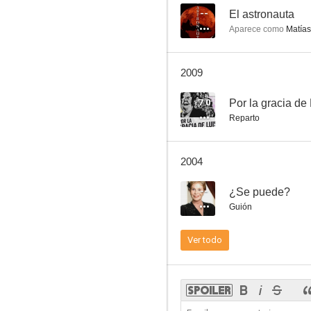
--
El astronauta
Aparece como
Matías,
La vendedora de ropa interior
2009
8.3
7.0
Por la gracia de
Reparto
2004
--
¿Se puede?
Guión
¡Qué tía la C.I.A.!
Ver todo
8.1