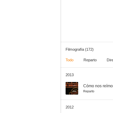
El rollo de septiembre
10
Filmografía (172)
Todo
Reparto
Dir
2013
Las chicas del bingo
9.5
--
Cómo nos reímos
Reparto
2012