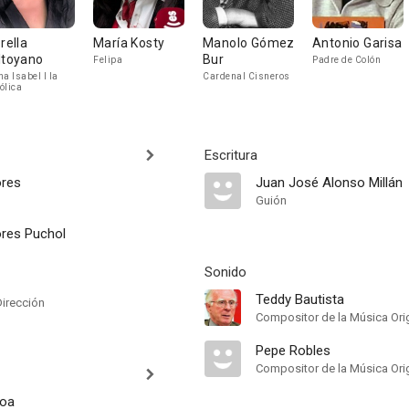
orella
María Kosty
Manolo Gómez
Antonio Garisa
ltoyano
Bur
Felipa
Padre de Colón
na Isabel I la
Cardenal Cisneros
ólica
Escritura
ores
Juan José Alonso Millán
Guión
res Puchol
Sonido
Teddy Bautista
Dirección
Compositor de la Música Orig
Pepe Robles
Compositor de la Música Orig
loa