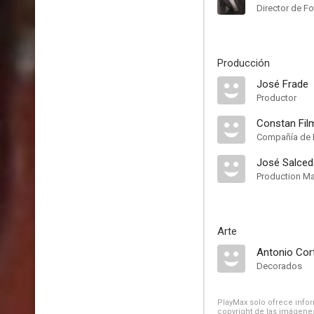
Director de Fo
Producción
José Frade
Productor
Constan Fil
Compañía de 
José Salce
Production M
Arte
Antonio Cor
Decorados
PlayMax solo ofrece inform
copyright de las imágenes