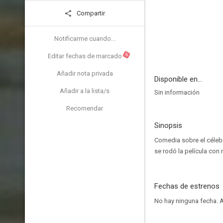
Compartir
Notificarme cuando...
N
Editar fechas de marcado
Añadir nota privada
Disponible en...
Añadir a la lista/s
Sin información
Recomendar
Sinopsis
Comedia sobre el célebr
se rodó la película con 
Fechas de estrenos
No hay ninguna fecha.
A