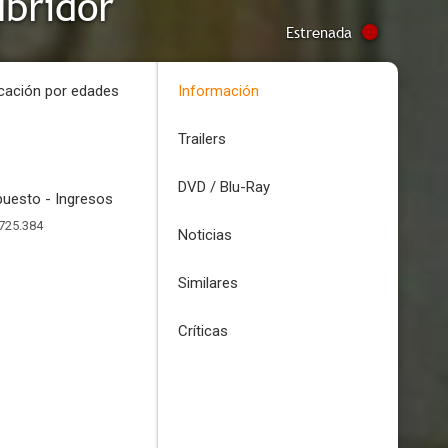
ubridor
Estrenada
icación por edades
Información
Trailers
DVD / Blu-Ray
uesto - Ingresos
725.384
Noticias
Similares
Críticas