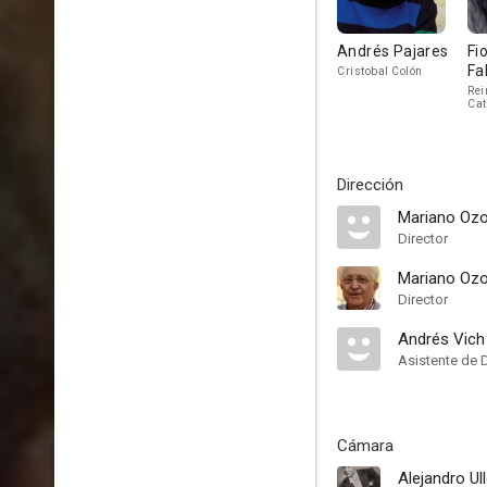
Andrés Pajares
Fi
Fa
Cristobal Colón
Rei
Cat
Dirección
Mariano Oz
Director
Mariano Ozo
Director
Andrés Vich
Asistente de 
Cámara
Alejandro Ul