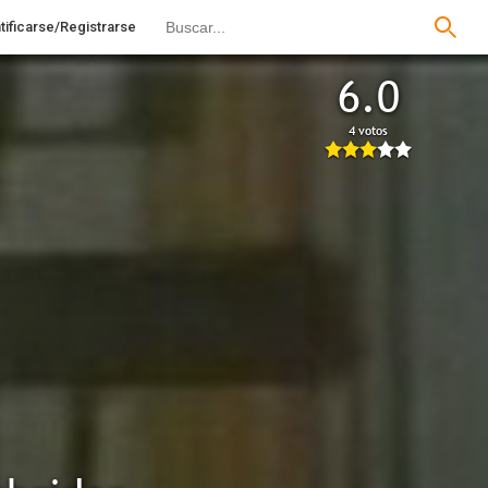
tificarse/Registrarse
6.0
4 votos