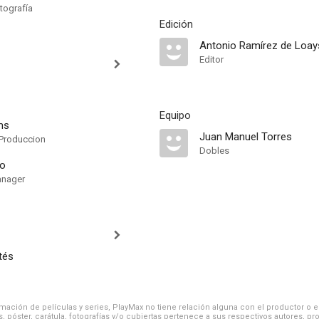
tografía
Edición
Antonio Ramírez de Loay
Editor
Equipo
ms
Juan Manuel Torres
Produccion
Dobles
do
anager
tés
ación de películas y series, PlayMax no tiene relación alguna con el productor o el d
, póster, carátula, fotografías y/o cubiertas pertenece a sus respectivos autores, pr