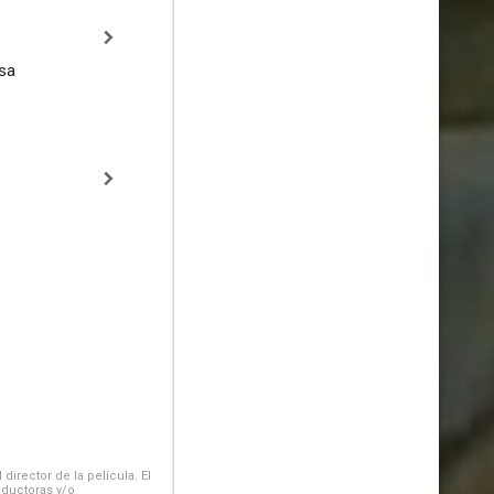
sa
irector de la película. El
oductoras y/o