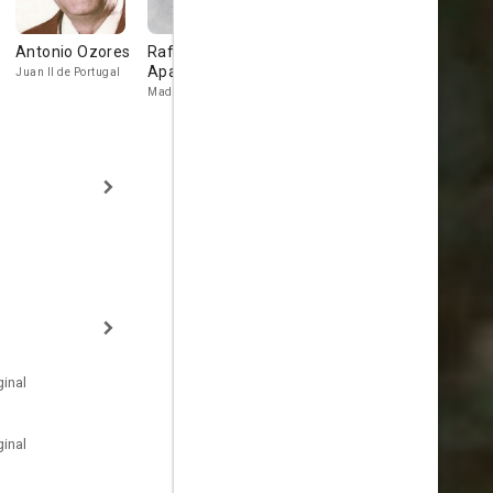
Antonio Ozores
Rafaela
Ángel de
Roberto
Aparicio
Andrés
Camardiel
Juan II de Portugal
Madre de Boabdil
Fray Juan Pérez
Califa
inal
inal