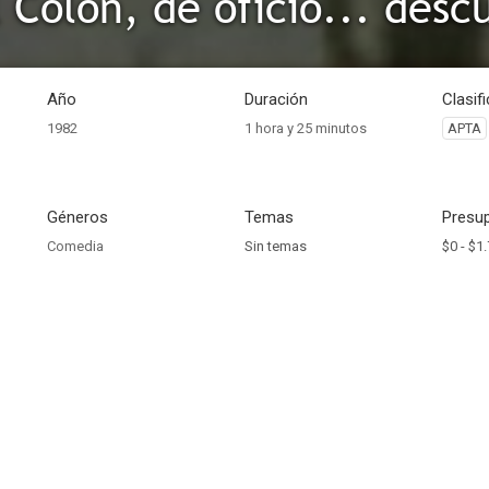
l Colón, de oficio... desc
Año
Duración
Clasif
1982
1 hora y 25 minutos
APTA
Géneros
Temas
Presup
Comedia
Sin temas
$0 -
$1.