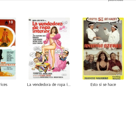
10
9.5
9.0
rices
La vendedora de ropa interior
Esto sí se hace
8.3
8.3
8.1