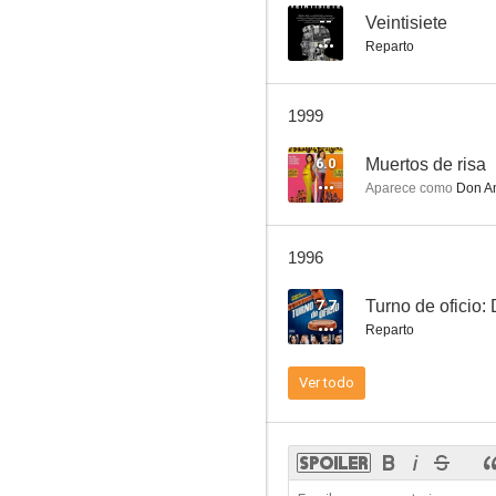
--
Veintisiete
Reparto
Dormir y ligar: todo es empezar
1999
7.0
6.0
Muertos de risa
Aparece como
Don An
1996
7.7
Turno de oficio:
Reparto
¡Es mi hombre!
Ver todo
6.7