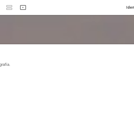
Iden
rafía.