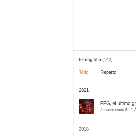
Nuevo en esta plaza
8.0
Filmografía (142)
Todo
Reparto
2021
Memorias del General Escobar
7.5
--
FFG, el último g
Aparece como
Self - 
2018