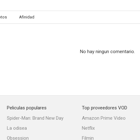
otos
Afinidad
París bien vale una moza
Sor Citroën
¡Esto es un 
6.5
6.5
No hay ningun comentario.
Peliculas populares
Top proveedores VOD
Jenaro, el de los 14
Don erre que erre
Spider-Man: Brand New Day
Amazon Prime Video
6.0
6.0
La odisea
Netflix
Obsession
Filmin