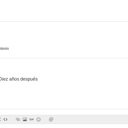
El reprimido
Guapo heredero busca esposa
Los chu
7.0
6.9
tonio
 Diez años después
Camino del Rocío
Farmacia de guardia
El recome
6.7
6.6