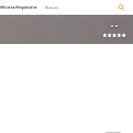
tificarse/Registrarse
--