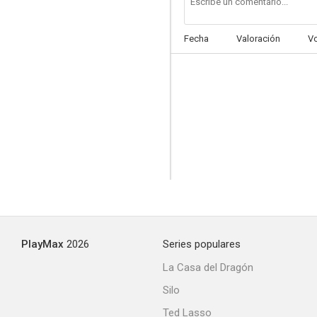
Fecha
Valoración
V
La llamaban la madrina
6.5
PlayMax
2026
Series populares
Haz la loca... no la guerra
La Casa del Dragón
6.3
Silo
Ted Lasso