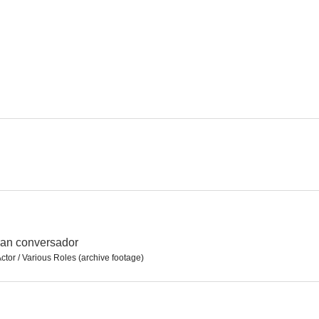
Los pajaritos
Operación Plus Ultra
¡Qué tía la 
7.9
7.9
Los liantes
El calzonazos
Todos al 
7.5
7.5
ran conversador
Actor / Various Roles (archive footage)