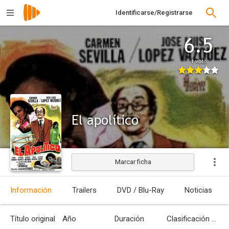
Identificarse/Registrarse
6.5
1 voto
El apolítico
Marcar ficha
Estrenada
Información
Trailers
DVD / Blu-Ray
Noticias
Título original
Año
Duración
Clasificación por edades