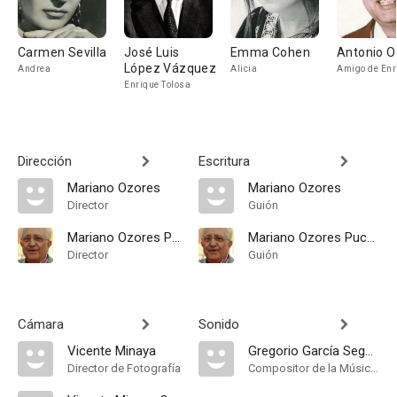
Carmen Sevilla
José Luis
Emma Cohen
Antonio O
López Vázquez
Andrea
Alicia
Amigo de Enr
Enrique Tolosa
Dirección
Escritura
Mariano Ozores
Mariano Ozores
Director
Guión
Mariano Ozores Puchol
Mariano Ozores Puchol
Director
Guión
Cámara
Sonido
Vicente Minaya
Gregorio García Segura
Director de Fotografía
Compositor de la Música Original, Música