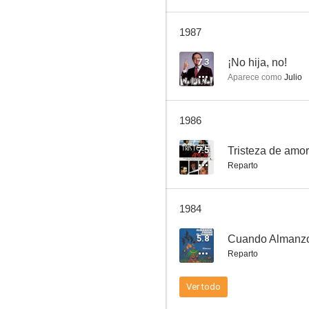
1987
París bien vale una moza
7.3
¡No hija, no!
Aparece como
Julio
6.0
1986
7.5
Tristeza de amor
Reparto
1984
La otra alcoba
5.8
Cuando Almanzor
5.0
Reparto
Ver todo