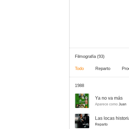
Tristeza de amor
7.1
Filmografía (93)
Todo
Reparto
Pro
1988
Padre no hay más que dos
6.7
6.0
Ya no va más
Aparece como
Juan
--
Las locas histor
Reparto