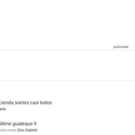
ticos
¡No hija, no!
Los chulos
6.9
6.9
6.7
divorcio
La tía de Carlos
Manolo, la nuit
6.5
6.0
6.0
ienda somos casi todos
arto
último guateque II
rece como
Don Gabriel