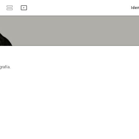
Iden
rafía.