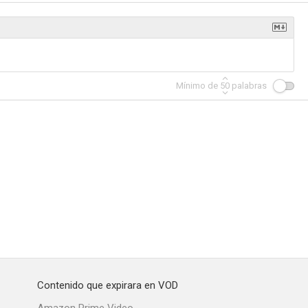
violado
Un gendarme en Benidorm
Profesor eróticus
Mínimo de
50
palabras
--
--
--
ta
La boda del señor cura
Trauma
--
--
--
Contenido que expirara en VOD