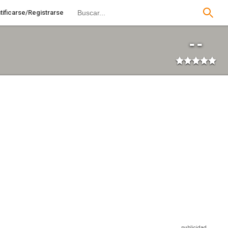
tificarse/Registrarse
--