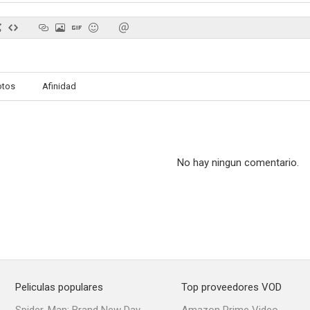
Las locas historias
El último guateque II
El violador 
otos
Afinidad
--
--
No hay ningun comentario.
Los pecados de mamá
Cariñosamente infiel
La idio
--
--
Peliculas populares
Top proveedores VOD