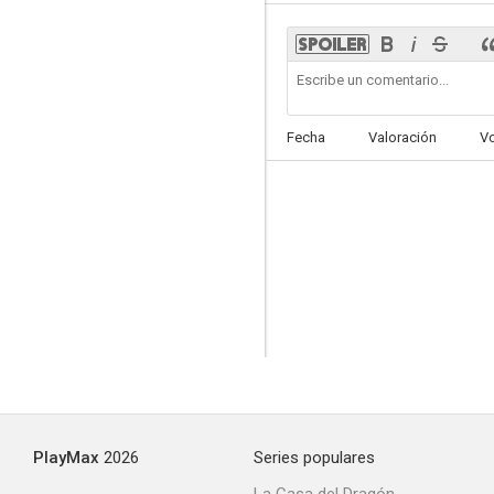
El día del presidente
Fecha
Valoración
V
--
El consenso
--
PlayMax
2026
Series populares