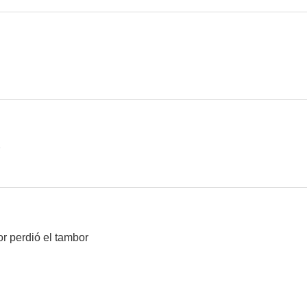
Las locuras de Parchís
El apolítico
Jenaro, el d
6.0
6.0
Onofre
Cómo casarse en siete días
Los subdesar
 perdió el tambor
--
--