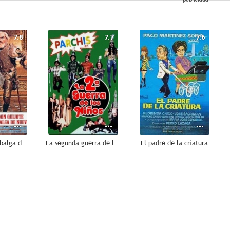
7.8
7.7
7.6
Don Quijote cabalga de nuevo
La segunda guerra de los niños
El padre de la criatura
7.3
7.3
7.2