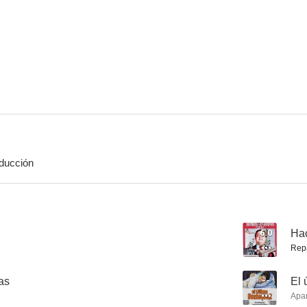
Guapo heredero busca esposa
Parchís entra en acción
Los energé
7.0
7.0
ducción
Tráfico de menores
No desearás la mujer del vecino
Caray con el 
6.6
6.5
6.0
Hac
Rep
ias
--
El 
Apa