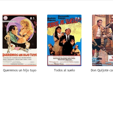
8.1
7.9
Queremos un hijo tuyo
Todos al suelo
7.5
7.4