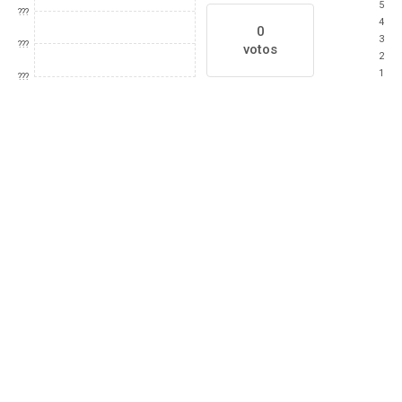
5
???
4
0
3
???
votos
2
1
???