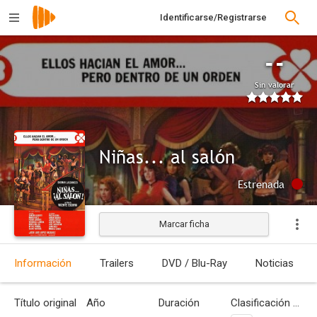
Identificarse/Registrarse
--
Sin valorar
Niñas... al salón
Estrenada
Marcar ficha
Información
Trailers
DVD / Blu-Ray
Noticias
Título original
Año
Duración
Clasificación por edades