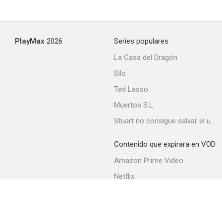
Ricardo III
PlayMax
2026
Series populares
--
La Casa del Dragón
Silo
Ted Lasso
Muertos S.L.
Stuart no consigue salvar el universo
Contenido que expirara en VOD
Senda torcida
Amazon Prime Video
--
Netflix
Movistar+
Filmin