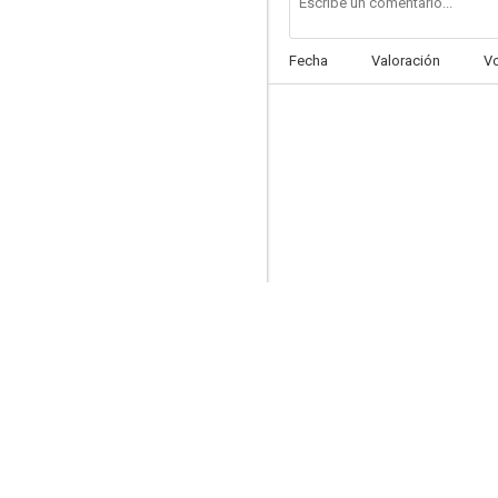
Fecha
Valoración
V
La casa (Historias para no dormir)
3.0
El fascista, la beata y su hija desvirgada
--