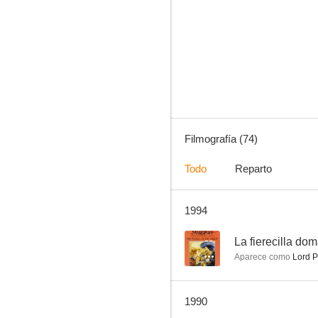
El regreso (Historias para no dormir)
10
Filmografía (74)
Todo
Reparto
1994
La pesadilla (Historias para no dormir)
8.1
--
La fierecilla do
Aparece como
Lord 
1990