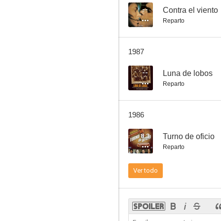
--
Contra el viento
Reparto
La sonrisa (Historias para no dormir)
1987
7.0
--
Luna de lobos
Reparto
1986
8.3
Turno de oficio
Reparto
La huella del crimen: El caso de las envenenadas de Valencia
Ver todo
5.5