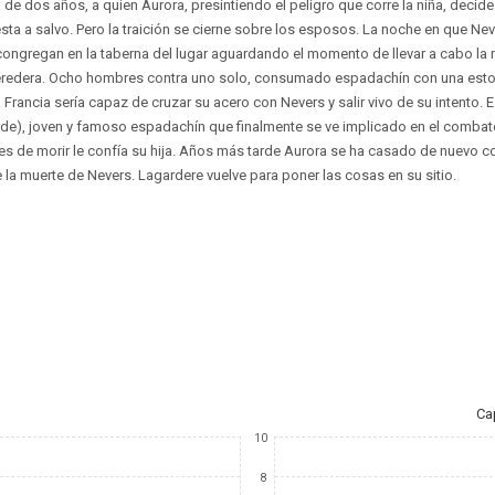
a de dos años, a quien Aurora, presintiendo el peligro que corre la niña, decid
ta a salvo. Pero la traición se cierne sobre los esposos. La noche en que Nev
congregan en la taberna del lugar aguardando el momento de llevar a cabo la
heredera. Ocho hombres contra uno solo, consumado espadachín con una estoc
Francia sería capaz de cruzar su acero con Nevers y salir vivo de su intento.
rde), joven y famoso espadachín que finalmente se ve implicado en el combate
ntes de morir le confía su hija. Años más tarde Aurora se ha casado de nuevo c
 la muerte de Nevers. Lagardere vuelve para poner las cosas en su sitio.
Ca
10
8