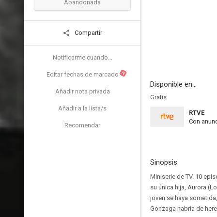
Abandonada
Compartir
Notificarme cuando...
N
Editar fechas de marcado
Disponible en...
Añadir nota privada
Gratis
Añadir a la lista/s
RTVE
Con anunc
Recomendar
Sinopsis
Miniserie de TV. 10 epis
su única hija, Aurora (L
joven se haya sometida, 
Gonzaga habría de here