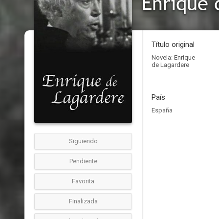
Enrique 
Título original
Novela: Enrique
de Lagardere
País
España
Siguiendo
Pendiente
Favorita
Finalizada