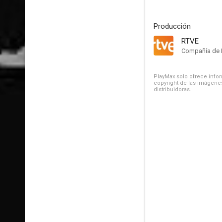
Producción
RTVE
Compañía de 
PlayMax solo ofrece inform
copyright de las imágenes
distribuidoras.