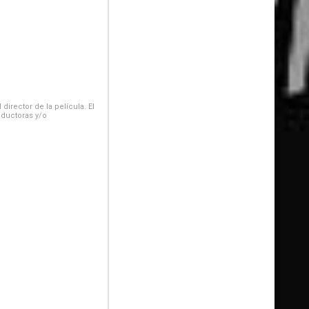
irector de la película. El
oductoras y/o