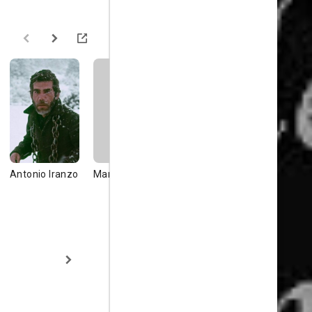
Antonio Iranzo
Maria Lasala
José Jordá
María Rus