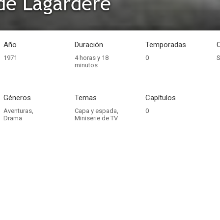
de Lagardere
Año
Duración
Temporadas
1971
4 horas y 18
0
S
minutos
Géneros
Temas
Capítulos
Aventuras
,
Capa y espada
,
0
Drama
Miniserie de TV