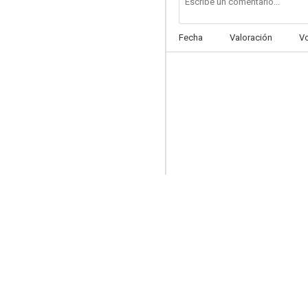
Fecha
Valoración
V
El solar de mediacapa
--
La fundación
--