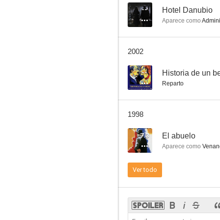
--
Hotel Danubio
Aparece como
Admini
¡Ratas!
2002
--
--
Historia de un b
Reparto
1998
7.3
El abuelo
Aparece como
Venan
La Celestina
Ver todo
--