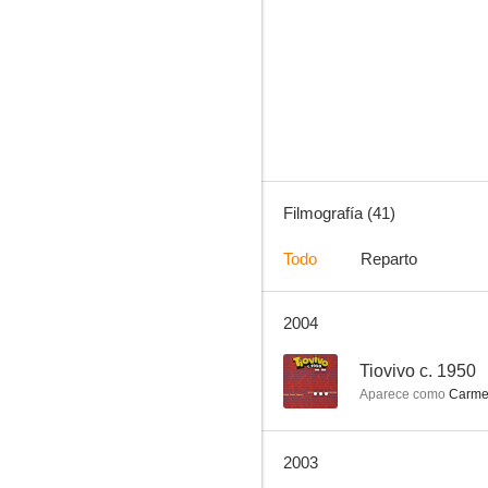
El crimen de Cuenca
--
Filmografía (41)
Todo
Reparto
2004
Tiovivo c. 1950
--
--
Tiovivo c. 1950
Aparece como
Carm
2003