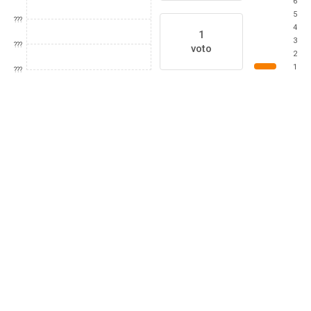
6
5
???
4
1
3
???
voto
2
1
???