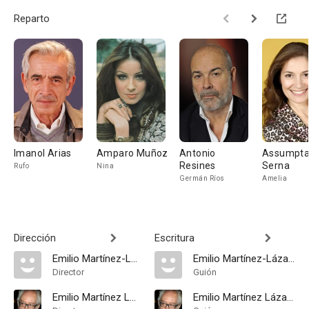
Reparto
Imanol Arias
Amparo Muñoz
Antonio
Assumpt
Resines
Serna
Rufo
Nina
Germán Ríos
Amelia
Dirección
Escritura
Emilio Martínez-Lázaro
Emilio Martínez-Lázaro
Director
Guión
Emilio Martínez Lázaro
Emilio Martínez Lázaro