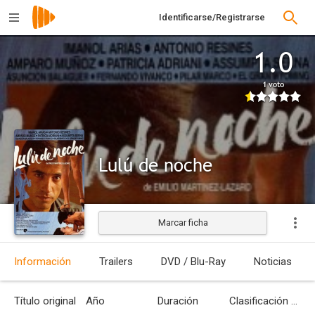
Identificarse/Registrarse
1.0
1 voto
Lulú de noche
Marcar ficha
Estrenada
Información
Trailers
DVD / Blu-Ray
Noticias
Título original
Año
Duración
Clasificación por edades