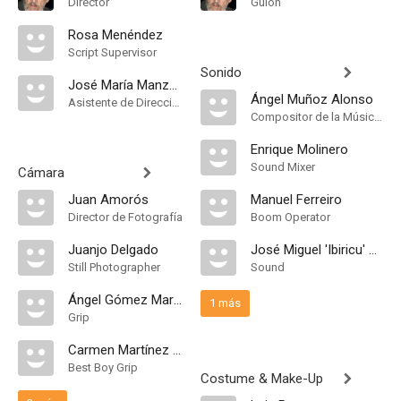
Director
Guión
Rosa Menéndez
Script Supervisor
Sonido
José María Manzarbeitia
Ángel Muñoz Alonso
Asistente de Dirección
Compositor de la Música Original, Música
Enrique Molinero
Sound Mixer
Cámara
Juan Amorós
Manuel Ferreiro
Director de Fotografía
Boom Operator
Juanjo Delgado
José Miguel 'Ibiricu' Ramos
Still Photographer
Sound
Ángel Gómez Martín
1 más
Grip
Carmen Martínez Rebé
Best Boy Grip
Costume & Make-Up