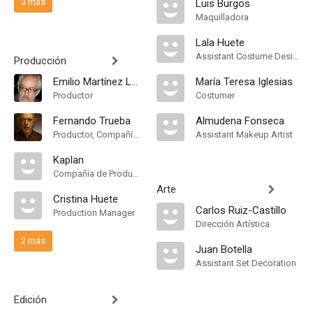
3 más
Luis Burgos
Maquilladora
Lala Huete
Assistant Costume Designer
Producción
Emilio Martínez Lázaro
María Teresa Iglesias
Productor
Costumer
Fernando Trueba
Almudena Fonseca
Productor, Compañía de Produccion
Assistant Makeup Artist
Kaplan
Compañía de Produccion
Arte
Cristina Huete
Carlos Ruiz-Castillo
Production Manager
Dirección Artística
2 más
Juan Botella
Assistant Set Decoration
Edición