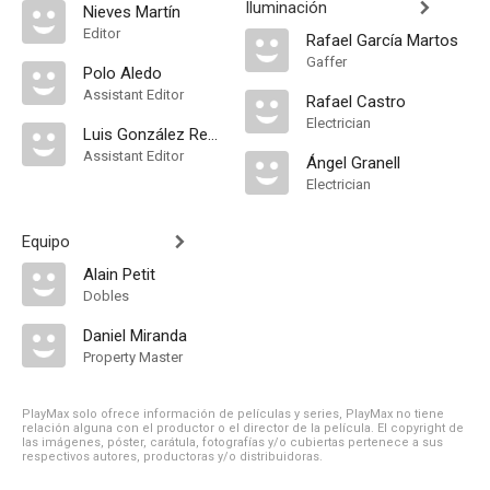
Iluminación
Nieves Martín
Editor
Rafael García Martos
Gaffer
Polo Aledo
Assistant Editor
Rafael Castro
Electrician
Luis González Regueral
Assistant Editor
Ángel Granell
Electrician
Equipo
Alain Petit
Dobles
Daniel Miranda
Property Master
PlayMax solo ofrece información de películas y series, PlayMax no tiene
relación alguna con el productor o el director de la película. El copyright de
las imágenes, póster, carátula, fotografías y/o cubiertas pertenece a sus
respectivos autores, productoras y/o distribuidoras.